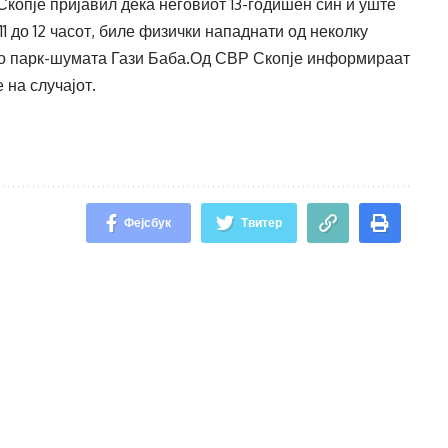
од Скопје пријавил дека неговиот 13-годишен син и уште
11 до 12 часот, биле физички нападнати од неколку
во парк-шумата Гази Баба.Од СВР Скопје информираат
 на случајот.
Фејсбук
Твитер