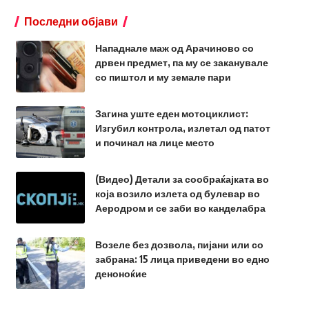
Последни објави
Нападнале маж од Арачиново со
дрвен предмет, па му се заканувале
со пиштол и му земале пари
Загина уште еден мотоциклист:
Изгубил контрола, излетал од патот
и починал на лице место
(Видео) Детали за сообраќајката во
која возило излета од булевар во
Аеродром и се заби во канделабра
Возеле без дозвола, пијани или со
забрана: 15 лица приведени во едно
деноноќие