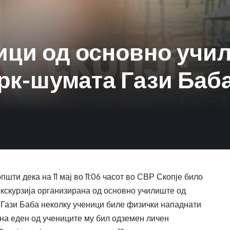
ици од основно учи
арк-шумата Гази Баб
ти дека на 11 мај во 11:06 часот во СВР Скопје било
екскурзија организирана од основно училиште од
 Гази Баба неколку ученици биле физички нападнати
на еден од учениците му бил одземен личен