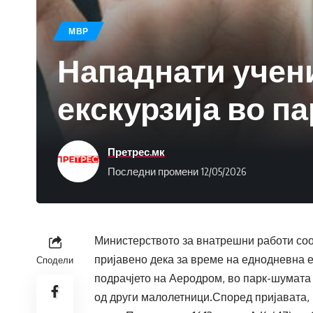
МВР
Нападнати учен
екскурзија во п
Претрес.мк
Последни промени 12/05/2026
Министерството за внатрешни работи соопш
пријавено дека за време на еднодневна 
Сподели
подрачјето на Аеродром, во парк-шумата
од други малолетници.Според пријавата, 