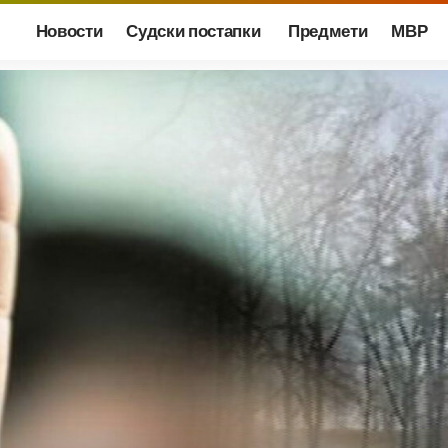
Новости
Судски постапки
Предмети
МВР