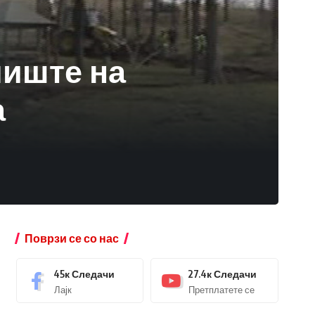
лиште на
а
Поврзи се со нас
45к
Следачи
27.4к
Следачи
Лајк
Претплатете се