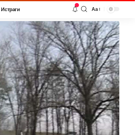
Истраги
Аа