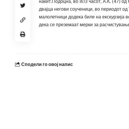
накит.Подоцна, во 16:13 часот, А.К. (47) 
двајца негови соученици, во периодот од 
малолетници додека биле на екскурзија 
дека се преземаат мерки за расчистување
Сподели го овој напис