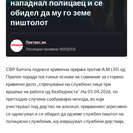
нападнал полицаец и се
обидел да му го земе
пиштолот
Претрес.мк
Последни промени 09/05/2026
СВР Битола поднесе кривична пријава против А.М.(30) од
Прилеп поради постоење основи на сомнение за сторено
кривично дело ,,спречување на службено лице при
вршење на работи од безбедноста“.На 05.04.2026, по
претходно случена сообраќајна незгода, во која
учествувал под дејство на алкохол, пријавениот агресивно
се однесувал и се обидел да одземе службен пиштол на
полициски службеник, кој извршувал службени дејствија.