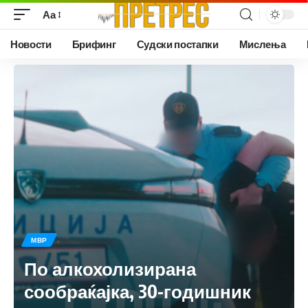
Аа
Новости
Брифинг
Судски постапки
Мислења
МВР
По алкохолизирана
сообраќајка, 30-годишник