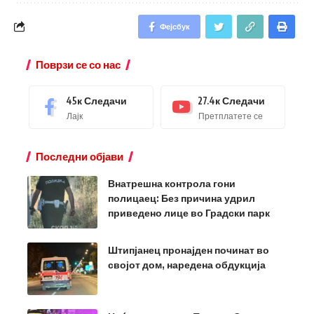
Фејсбук
Поврзи се со нас
45к
Следачи
27.4к
Следачи
Лајк
Претплатете се
Последни објави
Внатрешна контрола гони
полицаец: Без причина удрил
приведено лице во Градски парк
Штипјанец пронајден починат во
својот дом, наредена обдукција