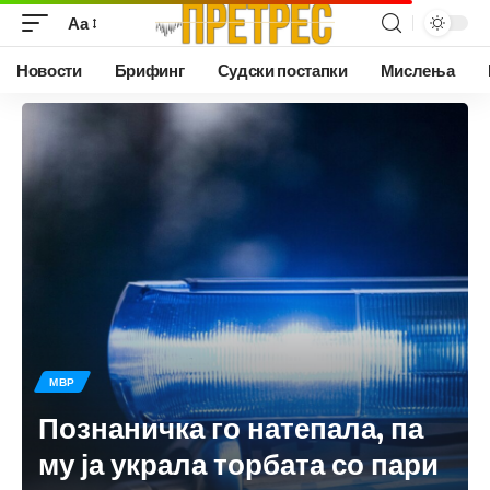
Аа
Новости
Брифинг
Судски постапки
Мислења
МВР
Познаничка го натепала, па
му ја украла торбата со пари