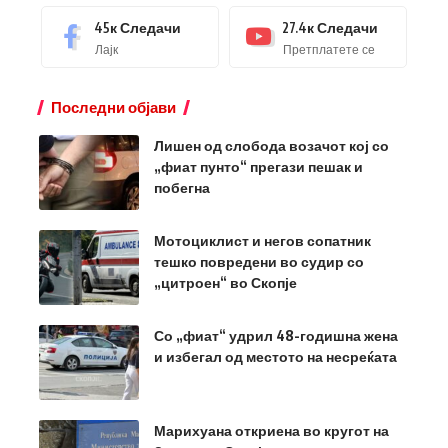
45к
Следачи
27.4к
Следачи
Лајк
Претплатете се
Последни објави
Лишен од слобода возачот кој со
„фиат пунто“ прегази пешак и
побегна
Мотоциклист и негов сопатник
тешко повредени во судир со
„цитроен“ во Скопје
Со „фиат“ удрил 48-годишна жена
и избегал од местото на несреќата
Марихуана откриена во кругот на