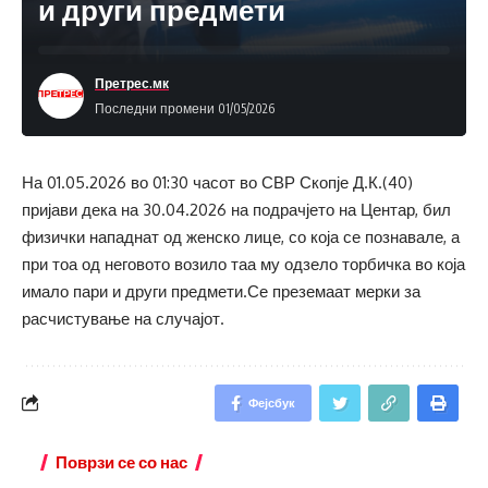
и други предмети
Претрес.мк
Последни промени 01/05/2026
На 01.05.2026 во 01:30 часот во СВР Скопје Д.К.(40)
пријави дека на 30.04.2026 на подрачјето на Центар, бил
физички нападнат од женско лице, со која се познавале, а
при тоа од неговото возило таа му одзело торбичка во која
имало пари и други предмети.Се преземаат мерки за
расчистување на случајот.
Фејсбук
Поврзи се со нас