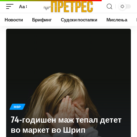
Аа
Новости
Брифинг
Судски постапки
Мислења
МВР
74-годишен маж тепал детет
во маркет во Шрип