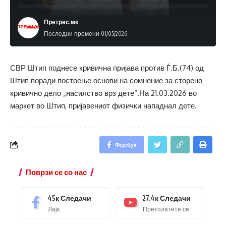
Претрес.мк
Последни промени 01/05/2026
СВР Штип поднесе кривична пријава против Ѓ.Б.(74) од
Штип поради постоење основи на сомнение за сторено
кривично дело „насилство врз дете“.На 21.03.2026 во
маркет во Штип, пријавениот физички нападнал дете.
Фејсбук
Поврзи се со нас
45к
Следачи
27.4к
Следачи
Лајк
Претплатете се