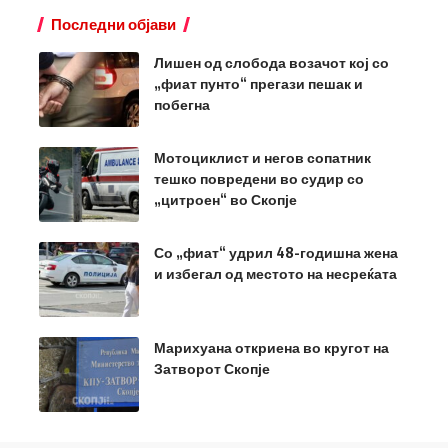
Последни објави
Лишен од слобода возачот кој со
„фиат пунто“ прегази пешак и
побегна
Мотоциклист и негов сопатник
тешко повредени во судир со
„цитроен“ во Скопје
Со „фиат“ удрил 48-годишна жена
и избегал од местото на несреќата
Марихуана откриена во кругот на
Затворот Скопје