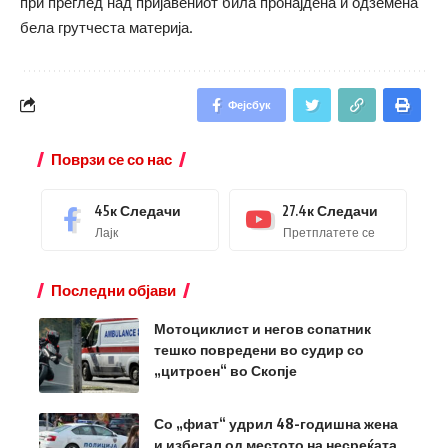
при преглед над пријавениот била пронајдена и одземена
бела грутчеста материја.
Фејсбук
Поврзи се со нас
45к
Следачи
27.4к
Следачи
Лајк
Претплатете се
Последни објави
Мотоциклист и негов сопатник
тешко повредени во судир со
„цитроен“ во Скопје
Со „фиат“ удрил 48-годишна жена
и избегал од местото на несреќата