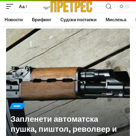
Аа
Новости
Брифинг
Судски постапки
Мислења
МВР
Запленети автоматска
пушка, пиштол, револвер и