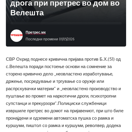
дрога при претрес во дом во
Велешта
Претрес.мк
Последни промени 01/05/2026
СВР Охрид поднесе кривична пријава против Б.Х.(51) од
с.Велешта поради постоење основи на сомнение за
сторено кривично дело „неовластено изработување,
држење, посредување и тргување со оружје или
распрскувачки материи“ и „неовластено производство и
пуштање во промет на наркотични дроги, психотропни
супстанци и прекурзори“.Полициски службеници
извршиле претрес во домот на пријавениот, при што биле
пронајдени и одземени автоматска пушка со рамка и
куршуми, пиштол со рамка и куршуми, револвер, додека