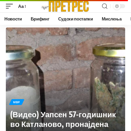
Аа
Новости
Брифинг
Судски постапки
Мислења
МВР
(Видео) Уапсен 57-годишник
во Катланово, пронајдена