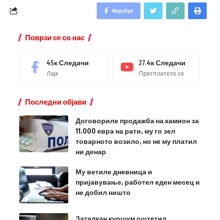
Фејсбук
Поврзи се со нас
45к
Следачи
27.4к
Следачи
Лајк
Претплатете се
Последни објави
Договориле продажба на камион за
11.000 евра на рати, му го зел
товарното возило, но не му платил
ни денар
Му ветиле дневница и
пријавување, работел еден месец и
не добил ништо
Заталкан куршум оштетил