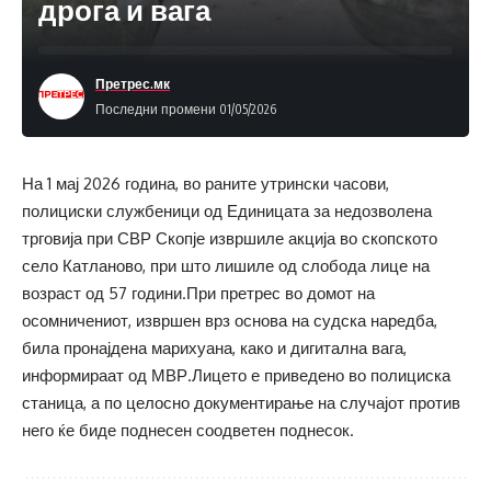
дрога и вага
Претрес.мк
Последни промени 01/05/2026
На 1 мај 2026 година, во раните утрински часови,
полициски службеници од Единицата за недозволена
трговија при СВР Скопје извршиле акција во скопското
село Катланово, при што лишиле од слобода лице на
возраст од 57 години.При претрес во домот на
осомничениот, извршен врз основа на судска наредба,
била пронајдена марихуана, како и дигитална вага,
информираат од МВР.Лицето е приведено во полициска
станица, а по целосно документирање на случајот против
него ќе биде поднесен соодветен поднесок.