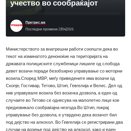
учество во сообраќајот
Претрес.мк
Последни промени 27/04/2026
Министерството за внатрешни работи соопшти дека во
текот на изминатото деноноќие на територијата на
државата полициските службеници лишиле од слобода
девет возачи поради безобѕирно управување со моторни
возила.Според МВР, меѓу приведените има возачи од
Скопје, Гостивар, Тетово, Штип, Гевгелија и Велес. Дел од
нив управувале возила без возачка дозвола, а еден од
случаите во Тетово се однесува на малолетно лице кое
предизвикало сообраќајна незгода.Во Штип, покрај
управување без дозвола, е утврдено дека возачот бил
под дејство на алкохол. Во Гевгелија се регистрирани два
случаи на возење под дејство на алкохол, како и еден