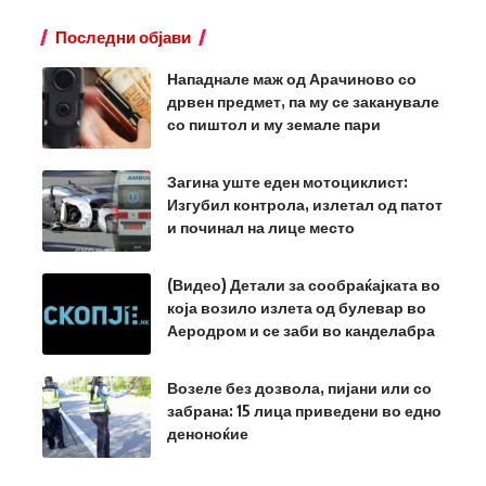
Последни објави
Нападнале маж од Арачиново со
дрвен предмет, па му се заканувале
со пиштол и му земале пари
Загина уште еден мотоциклист:
Изгубил контрола, излетал од патот
и починал на лице место
(Видео) Детали за сообраќајката во
која возило излета од булевар во
Аеродром и се заби во канделабра
Возеле без дозвола, пијани или со
забрана: 15 лица приведени во едно
деноноќие