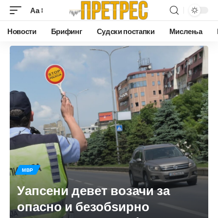
Аа
Новости
Брифинг
Судски постапки
Мислења
МВР
Уапсени девет возачи за
опасно и безобѕирно