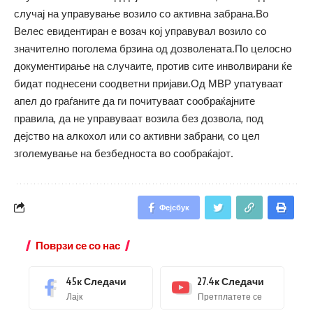
случај на управување возило со активна забрана.Во
Велес евидентиран е возач кој управувал возило со
значително поголема брзина од дозволената.По целосно
документирање на случаите, против сите инволвирани ќе
бидат поднесени соодветни пријави.Од МВР упатуваат
апел до граѓаните да ги почитуваат сообраќајните
правила, да не управуваат возила без дозвола, под
дејство на алкохол или со активни забрани, со цел
зголемување на безбедноста во сообраќајот.
Фејсбук
Поврзи се со нас
45к
Следачи
27.4к
Следачи
Лајк
Претплатете се