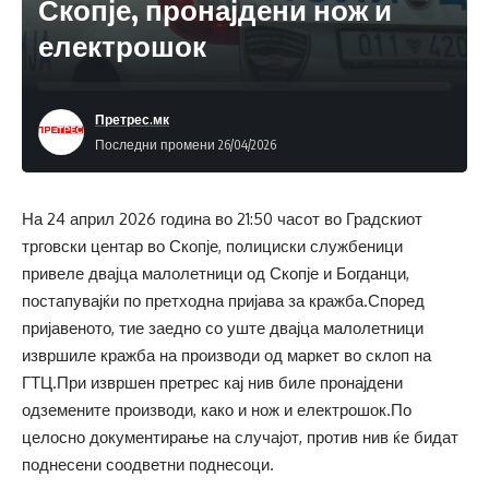
Скопје, пронајдени нож и
електрошок
Претрес.мк
Последни промени 26/04/2026
На 24 април 2026 година во 21:50 часот во Градскиот
трговски центар во Скопје, полициски службеници
привеле двајца малолетници од Скопје и Богданци,
постапувајќи по претходна пријава за кражба.Според
пријавеното, тие заедно со уште двајца малолетници
извршиле кражба на производи од маркет во склоп на
ГТЦ.При извршен претрес кај нив биле пронајдени
одземените производи, како и нож и електрошок.По
целосно документирање на случајот, против нив ќе бидат
поднесени соодветни поднесоци.