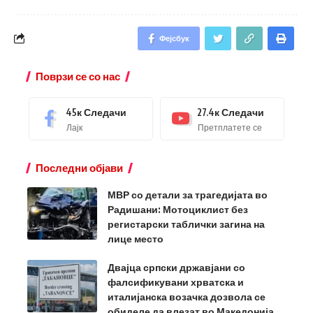
Фејсбук
Поврзи се со нас
45к
Следачи
27.4к
Следачи
Лајк
Претплатете се
Последни објави
МВР со детали за трагедијата во
Радишани: Мотоциклист без
регистарски таблички загина на
лице место
Двајца српски државјани со
фалсификувани хрватска и
италијанска возачка дозвола се
обиделе да влезат во Македонија