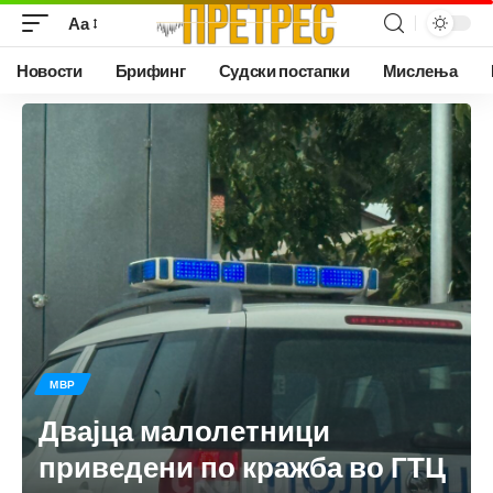
Аа
Новости
Брифинг
Судски постапки
Мислења
МВР
Двајца малолетници
приведени по кражба во ГТЦ