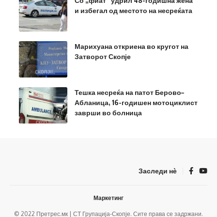
Со „фиат“ удрил 48-годишна жена
и избегал од местото на несреќата
Марихуана откриена во кругот на
Затворот Скопје
Тешка несреќа на патот Берово–
Абланица, 16-годишен мотоциклист
заврши во болница
Заследи нѐ
Маркетинг
© 2022 Претрес.мк | СТ Групација-Скопје. Сите права се задржани.