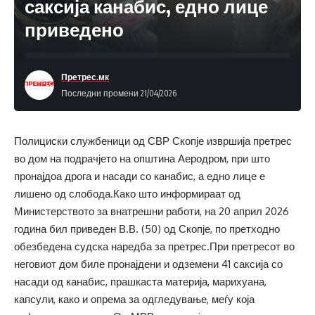
саксија канабис, едно лице
приведено
Претрес.мк
Последни промени 21/04/2026
Полициски службеници од СВР Скопје извршија претрес
во дом на подрачјето на општина Аеродром, при што
пронајдоа дрога и насади со канабис, а едно лице е
лишено од слобода.Како што информираат од
Министерството за внатрешни работи, на 20 април 2026
година бил приведен В.В. (50) од Скопје, по претходно
обезбедена судска наредба за претрес.При претресот во
неговиот дом биле пронајдени и одземени 41 саксија со
насади од канабис, прашкаста материја, марихуана,
капсули, како и опрема за одгледување, меѓу која