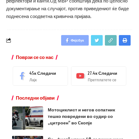
рефлектори и канти.Од МВР соопштија дека по целосно
документирање на случајот, против приведениот ќе биде
поднесена соодветна кривична пријава.
Фејсбук
Поврзи се со нас
45к
Следачи
27.4к
Следачи
Лајк
Претплатете се
Последни објави
Мотоциклист и негов сопатник
тешко повредени во судир со
„цитроен“ во Скопје