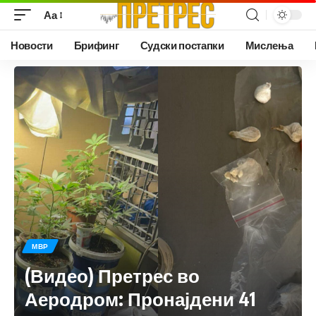
Аа
Новости
Брифинг
Судски постапки
Мислења
МВР
(Видео) Претрес во
Аеродром: Пронајдени 41