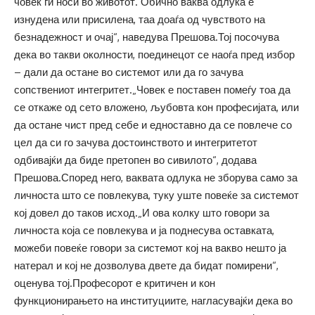
човек ги носи во животот. Обично ваква одлука е
изнудена или присилена, таа доаѓа од чувството на
безнадежност и очај“, наведува Прешова.Тој посочува
дека во такви околности, поединецот се наоѓа пред избор
– дали да остане во системот или да го зачува
сопствениот интегритет.„Човек е поставен помеѓу тоа да
се откаже од сето вложено, љубовта кон професијата, или
да остане чист пред себе и едноставно да се повлече со
цел да си го зачува достоинството и интегритетот
одбивајќи да биде претопен во сивилото“, додава
Прешова.Според него, ваквата одлука не зборува само за
личноста што се повлекува, туку уште повеќе за системот
кој довел до таков исход.„И ова колку што говори за
личноста која се повлекува и ја поднесува оставката,
можеби повеќе говори за системот кој на вакво нешто ја
натерал и кој не дозволува двете да бидат помирени“,
оценува тој.Професорот е критичен и кон
функционирањето на институциите, нагласувајќи дека во