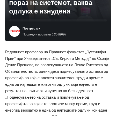
пораз на системот, ваква
одлука е изнудена
Претрес.мк
Последни промени 02/04/2026
Редовниот професор на Правниот факултет „Јустинијан
Први“ при Универзитетот „Св. Кирил и Методиј“ во Скопје,
Денис Прешова, по повлекувањето на Ленче Ристоска од
Обвинителството, оцени дека поднесувањето оставка од
професија во која е вложен значителен труд и време е
една од најтешките животни одлуки, која најчесто е
резултат на притисок и чувство на безнадежност.
„Поднесувањето на оставка и повлекување од
професијата во која сте вложиле многу време, труд и
енергија веројатно е една од најтешките одлуки кои еден