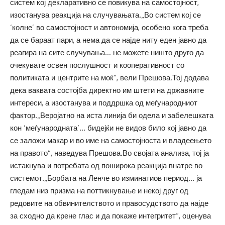
систем кој декларативно се повикува на самостојност,
изостанува реакција на случувањата.„Во систем кој се
‘колне’ во самостојност и автономија, особено кога треба
да се бараат пари, а нема да се најде ниту еден јавно да
реагира на сите случувања… не можете ништо друго да
очекувате освен послушност и кооперативност со
политиката и центрите на моќ“, вели Прешова.Тој додава
дека ваквата состојба директно им штети на државните
интереси, а изостанува и поддршка од меѓународниот
фактор.„Веројатно на иста линија би одела и забелешката
кон ‘меѓународната’… бидејќи не видов било кој јавно да
се заложи макар и во име на самостојноста и владеењето
на правото“, наведува Прешова.Во својата анализа, тој ја
истакнува и потребата од поширока реакција внатре во
системот.„Борбата на Ленче во изминатиов период… ја
гледам низ призма на поттикнување и некој друг од
редовите на обвинителството и правосудството да најде
за сходно да крене глас и да покаже интегритет“, оценува