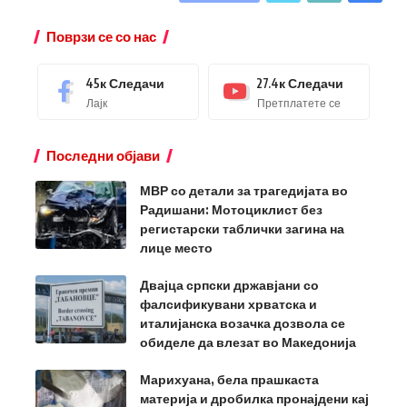
Поврзи се со нас
45к
Следачи
27.4к
Следачи
Лајк
Претплатете се
Последни објави
МВР со детали за трагедијата во
Радишани: Мотоциклист без
регистарски таблички загина на
лице место
Двајца српски државјани со
фалсификувани хрватска и
италијанска возачка дозвола се
обиделе да влезат во Македонија
Марихуана, бела прашкаста
материја и дробилка пронајдени кај