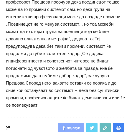
професорот.Прешова посочува дека поединецот тешко
може да го промени системот сам, но дека група на
интегритетни професионалци може да создаде промени.
„Поединецот не го менува системот… но тоа можеби
можат да го сторат група на поединци која ќе биде
доволно влијателна и истрајна“, додава тој.Тој
предупредува дека без такви промени, системот ќе
продолжи да губи квалитетен кадар.„Се додека
индиферентноста и сопствениот интерес не бидат
потиснати од чувството и желбата за правда, ние ќе
продолжиме да го губиме добар кадар“, заклучува
Прешова.Според него, ваквите оставки се порака и до
оние кои остануваат во системот – дека без суштински
промени, професионалците ќе бидат демотивирани или ќе
се повлекуваат.
Фејсбук