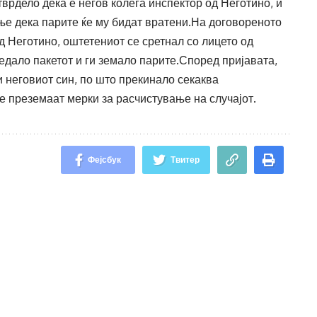
тврдело дека е негов колега инспектор од Неготино, и
ање дека парите ќе му бидат вратени.На договореното
д Неготино, оштетениот се сретнал со лицето од
предало пакетот и ги земало парите.Според пријавата,
и неговиот син, по што прекинало секаква
е преземаат мерки за расчистување на случајот.
Фејсбук
Твитер