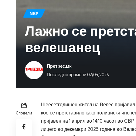
МВР
Лажно се претст
велешанец
Претрес.мк
Последни промени 02/04/2026
Шеесетгодишен жител на Велес пријавил 
кое се претставило како полициски инспе
Сподели
пријавен на 1 април во 14:10 часот во СВ
лицето во декември 2025 година во Велес