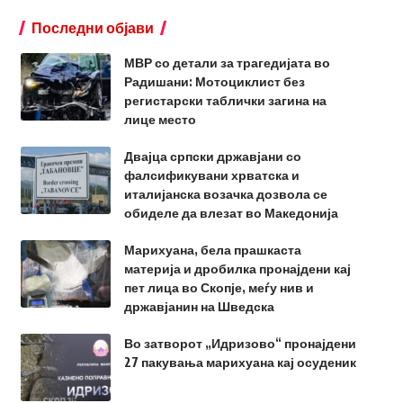
Последни објави
МВР со детали за трагедијата во
Радишани: Мотоциклист без
регистарски таблички загина на
лице место
Двајца српски државјани со
фалсификувани хрватска и
италијанска возачка дозвола се
обиделе да влезат во Македонија
Марихуана, бела прашкаста
материја и дробилка пронајдени кај
пет лица во Скопје, меѓу нив и
државјанин на Шведска
Во затворот „Идризово“ пронајдени
27 пакувања марихуана кај осуденик