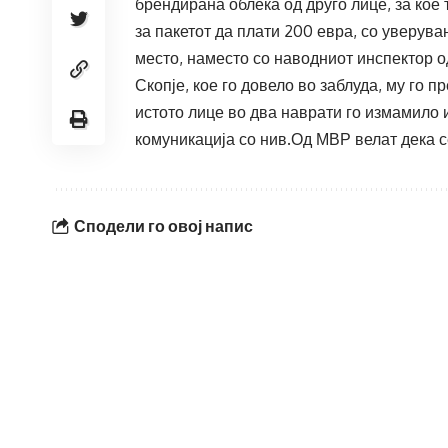
брендирана облека од друго лице, за кое 
за пакетот да плати 200 евра, со уверув
место, наместо со наводниот инспектор о
Скопје, кое го довело во заблуда, му го 
истото лице во два наврати го измамило 
комуникација со нив.Од МВР велат дека с
Сподели го овој напис