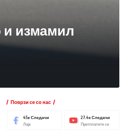
р и измамил
Поврзи се со нас
45к
Следачи
27.4к
Следачи
Лајк
Претплатете се