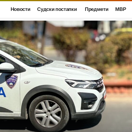
Новости
Судски постапки
Предмети
МВР