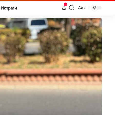
Истраги
Аа