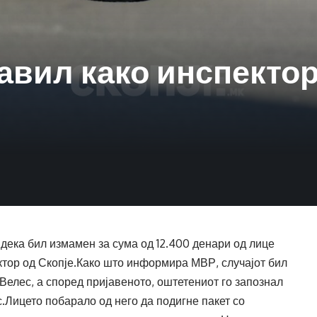
авил како инспекто
дека бил измамен за сума од 12.400 денари од лице
ктор од Скопје.Како што информира МВР, случајот бил
Р Велес, а според пријавеното, оштетениот го запознал
.Лицето побарало од него да подигне пакет со