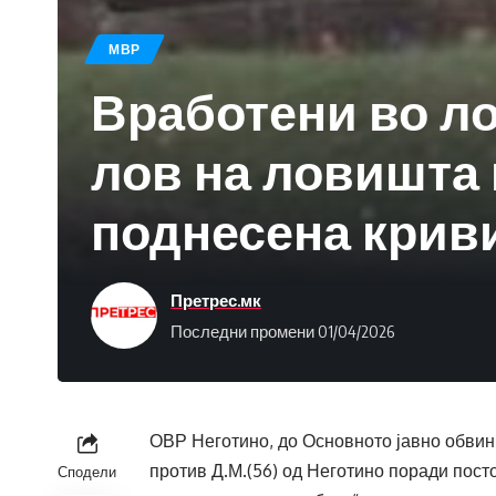
МВР
Вработени во ло
лов на ловишта 
поднесена крив
Претрес.мк
Последни промени 01/04/2026
ОВР Неготино, до Основното јавно обвин
против Д.М.(56) од Неготино поради пос
Сподели