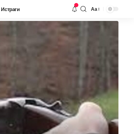
Истраги
Аа