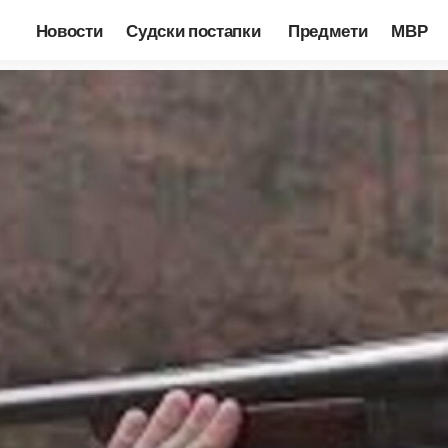
Новости
Судски постапки
Предмети
МВР