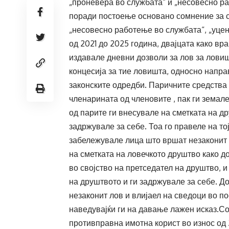
„проневера во службата“ и „несовесно ра
поради постоење основано сомнение за с
„несовесно работење во службата“, „уце
од 2021 до 2025 година, двајцата како в
издавале дневни дозволи за лов за ловиш
концесија за тие ловишта, односно напра
законските одредби. Паричните средства 
членарината од членовите , пак ги земале
од парите ги внесувале на сметката на др
задржувале за себе. Тоа го правеле на то
забележувале лица што вршат незаконит 
на сметката на ловечкото друштво како до
во својство на претседател на друштво, и
на друштвото и ги задржувале за себе. Д
незаконит лов и влијаел на сведоци во по
наведувајќи ги на давање лажен исказ.Со
противправна имотна корист во износ од 