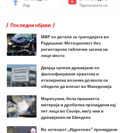
Лајк
Претплатете се
Последни објави
МВР со детали за трагедијата во
Радишани: Мотоциклист без
регистарски таблички загина на
лице место
Двајца српски државјани со
фалсификувани хрватска и
италијанска возачка дозвола се
обиделе да влезат во Македонија
Марихуана, бела прашкаста
материја и дробилка пронајдени кај
пет лица во Скопје, меѓу нив и
државјанин на Шведска
Во затворот „Идризово“ пронајдени