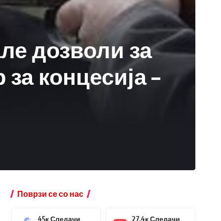
ле дозволи за
за концесија –
Поврзи се со нас
45к
Следачи
27.4к
Следачи