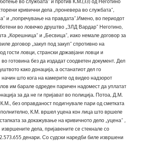
ботење во службата“ и против К.М.(33) од Неготино
торени кривични дела „проневера во службата“,
на“ и „попречување на правдата“.Имено, во периодот
работени во ловечко друштво „ЗЛД Вардар“ Неготино,
та „Корешница“ и „Бесвица“, иако немале договор за
виле договор „закуп под закуп“ спротивно на
од гости ловци, странски државјани ловци и
 во готовина без да издадат соодветен документ. Дел
уштвото како донација, а останатиот дел го
ј начин што кога на камерите од видео надзорот
лов им барале одреден паричен надомест да уплатат
нација за да не ги пријават во полиција. Потоа, Д.М.
 К.М., без оправданост подигнувале пари од сметката
ополнително, К.М. вршел уцена кон лица што вршеле
стапката за докажување на кривичното дело „уцена“ ,
 извршените дела, пријавените се стекнале со
2.573.655 денари. Со судски наредби биле извршени