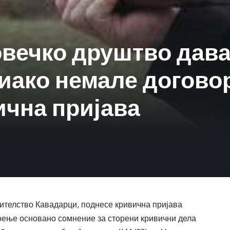
вечко друштво дава
иако немале договор 
ична пријава
ителство Кавадарци, поднесе кривична пријава
тоење основано сомнение за сторени кривични дела