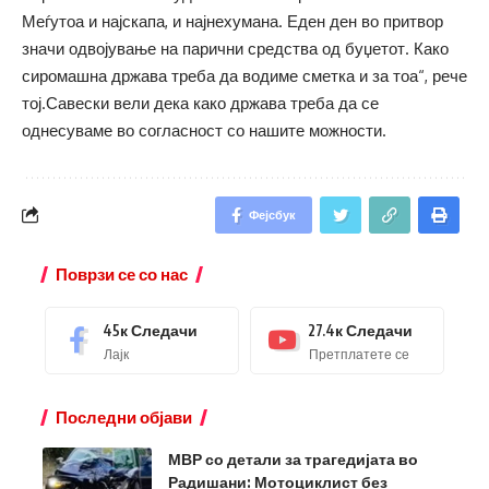
Меѓутоа и најскапа, и најнехумана. Еден ден во притвор
значи одвојување на парични средства од буџетот. Како
сиромашна држава треба да водиме сметка и за тоа“, рече
тој.Савески вели дека како држава треба да се
однесуваме во согласност со нашите можности.
Фејсбук
Поврзи се со нас
45к
Следачи
27.4к
Следачи
Лајк
Претплатете се
Последни објави
МВР со детали за трагедијата во
Радишани: Мотоциклист без