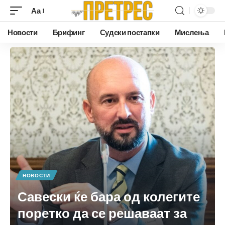
Аа
Новости
Брифинг
Судски постапки
Мислења
НОВОСТИ
Савески ќе бара од колегите
поретко да се решаваат за