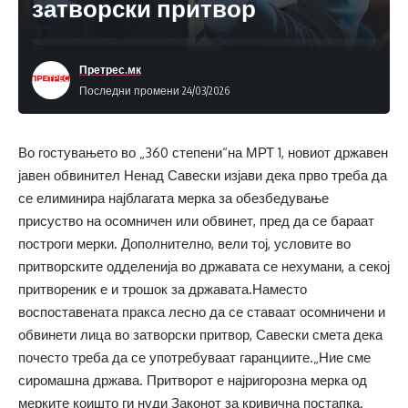
затворски притвор
Претрес.мк
Последни промени 24/03/2026
Во гостувањето во „360 степени“на МРТ 1, новиот државен
јавен обвинител Ненад Савески изјави дека прво треба да
се елиминира најблагата мерка за обезбедување
присуство на осомничен или обвинет, пред да се бараат
построги мерки. Дополнително, вели тој, условите во
притворските одделенија во државата се нехумани, а секој
притвореник е и трошок за државата.Наместо
воспоставената пракса лесно да се ставаат осомничени и
обвинети лица во затворски притвор, Савески смета дека
почесто треба да се употребуваат гаранциите.„Ние сме
сиромашна држава. Притворот е најригорозна мерка од
мерките коишто ги нуди Законот за кривична постапка.