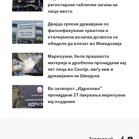
регистарски таблички загина на
лице место
Двајца српски државјани со
фалсификувани хрватска и
италијанска возачка дозвола се
обиделе да влезат во Македонија
Марихуана, бела прашкаста
материја и дробилка пронајдени кај
пет лица во Скопје, меѓу нив и
државјанин на Шведска
Во затворот „Идризово“
пронајдени 27 пакувања марихуана
кај осуденик
Заследи нѐ