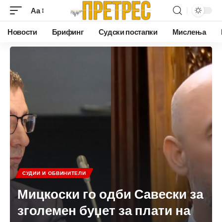
Аа
Новости
Брифинг
Судски постапки
Мислења
СУДИИ И ОБВИНИТЕЛИ
Мицкоски го одби Савески за
зголемен буџет за плати на