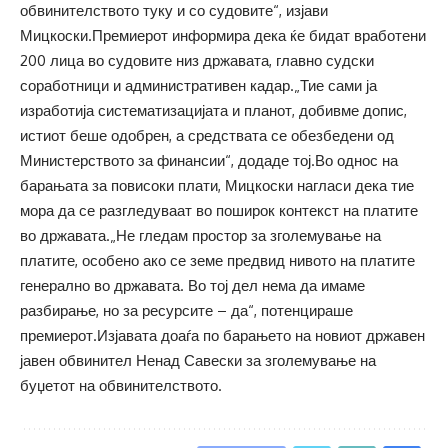
обвинителството туку и со судовите“, изјави
Мицкоски.Премиерот информира дека ќе бидат вработени
200 лица во судовите низ државата, главно судски
соработници и административен кадар.„Тие сами ја
изработија систематизацијата и планот, добивме допис,
истиот беше одобрен, а средствата се обезбедени од
Министерството за финансии“, додаде тој.Во однос на
барањата за повисоки плати, Мицкоски нагласи дека тие
мора да се разгледуваат во поширок контекст на платите
во државата.„Не гледам простор за зголемување на
платите, особено ако се земе предвид нивото на платите
генерално во државата. Во тој дел нема да имаме
разбирање, но за ресурсите – да“, потенцираше
премиерот.Изјавата доаѓа по барањето на новиот државен
јавен обвинител Ненад Савески за зголемување на
буџетот на обвинителството.