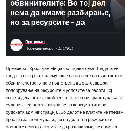
обвинителите: Во тој дел
нема да имаме разбирање,
но за ресурсите – да
Претрес.мк
Последни промени 22/03/2026
Премиерот Христијан Мицкоски изјави дека Владата не
гледа простор за зголемување на платите во судството и
обвинителството, но е подготвена да разговара за
подобрување на ресурсите и условите за работа.Тој
посочи дека веќе е одобрен план за нови вработувања во
судовите, со цел зајакнување на капацитетите на
судската администрација.„Во делот на платите не гледам
простор за зголемување, но во делот на ресурсите и
алатките секако дека може да разговараме, не само со