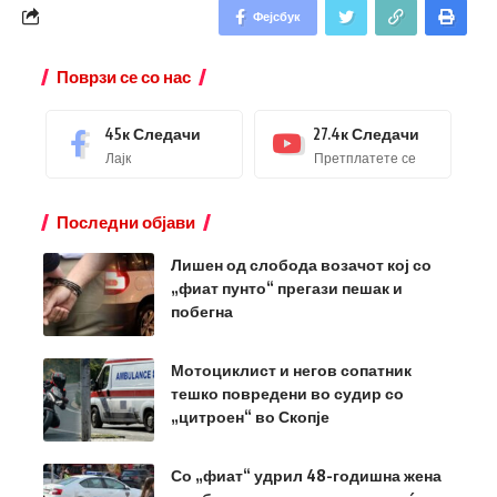
Фејсбук
Поврзи се со нас
45к
Следачи
27.4к
Следачи
Лајк
Претплатете се
Последни објави
Лишен од слобода возачот кој со
„фиат пунто“ прегази пешак и
побегна
Мотоциклист и негов сопатник
тешко повредени во судир со
„цитроен“ во Скопје
Со „фиат“ удрил 48-годишна жена