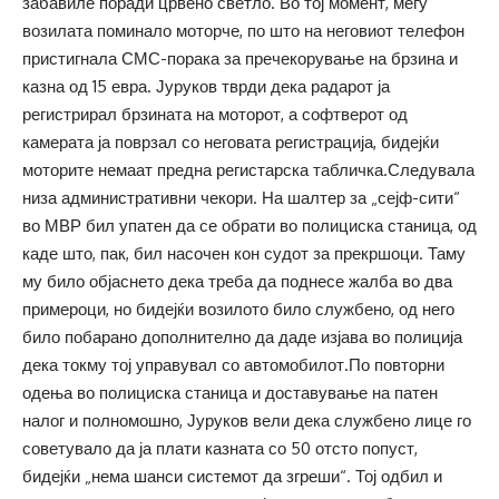
забавиле поради црвено светло. Во тој момент, меѓу
возилата поминало моторче, по што на неговиот телефон
пристигнала СМС-порака за пречекорување на брзина и
казна од 15 евра. Јуруков тврди дека радарот ја
регистрирал брзината на моторот, а софтверот од
камерата ја поврзал со неговата регистрација, бидејќи
моторите немаат предна регистарска табличка.Следувала
низа административни чекори. На шалтер за „сејф-сити“
во МВР бил упатен да се обрати во полициска станица, од
каде што, пак, бил насочен кон судот за прекршоци. Таму
му било објаснето дека треба да поднесе жалба во два
примероци, но бидејќи возилото било службено, од него
било побарано дополнително да даде изјава во полиција
дека токму тој управувал со автомобилот.По повторни
одења во полициска станица и доставување на патен
налог и полномошно, Јуруков вели дека службено лице го
советувало да ја плати казната со 50 отсто попуст,
бидејќи „нема шанси системот да згреши“. Тој одбил и