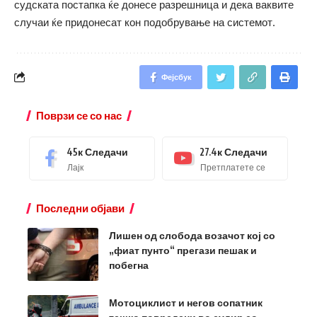
судската постапка ќе донесе разрешница и дека ваквите
случаи ќе придонесат кон подобрување на системот.
Фејсбук
Поврзи се со нас
45к
Следачи
27.4к
Следачи
Лајк
Претплатете се
Последни објави
Лишен од слобода возачот кој со
„фиат пунто“ прегази пешак и
побегна
Мотоциклист и негов сопатник