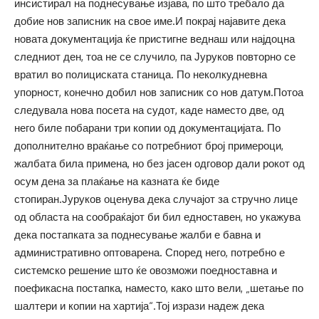
инсистирал на поднесување изјава, по што требало да
добие нов записник на свое име.И покрај најавите дека
новата документација ќе пристигне веднаш или најдоцна
следниот ден, тоа не се случило, па Јуруков повторно се
вратил во полициската станица. По неколкудневна
упорност, конечно добил нов записник со нов датум.Потоа
следувала нова посета на судот, каде наместо две, од
него биле побарани три копии од документацијата. По
дополнително враќање со потребниот број примероци,
жалбата била примена, но без јасен одговор дали рокот од
осум дена за плаќање на казната ќе биде
стопиран.Јуруков оценува дека случајот за стручно лице
од областа на сообраќајот би бил едноставен, но укажува
дека постапката за поднесување жалби е бавна и
административно оптоварена. Според него, потребно е
системско решение што ќе овозможи поедноставна и
поефикасна постапка, наместо, како што вели, „шетање по
шалтери и копии на хартија“.Тој изрази надеж дека