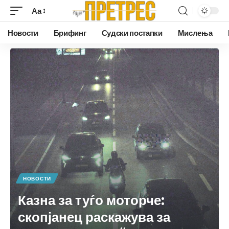
Аа
Новости
Брифинг
Судски постапки
Мислења
НОВОСТИ
Казна за туѓо моторче:
скопјанец раскажува за