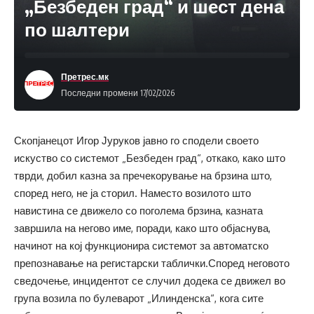
„Безбеден град“ и шест дена
по шалтери
Претрес.мк
Последни промени 17/02/2026
Скопјанецот Игор Јуруков јавно го сподели своето
искуство со системот „Безбеден град“, откако, како што
тврди, добил казна за пречекорување на брзина што,
според него, не ја сторил. Наместо возилото што
навистина се движело со поголема брзина, казната
завршила на негово име, поради, како што објаснува,
начинот на кој функционира системот за автоматско
препознавање на регистарски таблички.Според неговото
сведочење, инцидентот се случил додека се движел во
група возила по булеварот „Илинденска“, кога сите