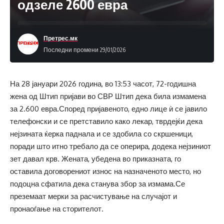
одзеле 2600 евра
Претрес.мк
Последни промени 29/01/2026
На 28 јануари 2026 година, во 13:53 часот, 72-годишна
жена од Штип пријави во СВР Штип дека била измамена
за 2.600 евра.Според пријавеното, едно лице ѝ се јавило
телефонски и се претставило како лекар, тврдејќи дека
нејзината ќерка паднала и се здобила со скршеници,
поради што итно требало да се оперира, додека нејзиниот
зет давал крв. Жената, убедена во приказната, го
оставила договорениот износ на назначеното место, но
подоцна сфатила дека станува збор за измама.Се
преземаат мерки за расчистување на случајот и
пронаоѓање на сторителот.