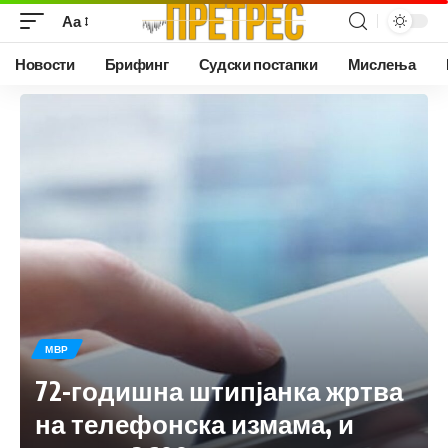
Аа
Новости
Брифинг
Судски постапки
Мислења
МВР
72-годишна штипјанка жртва
на телефонска измама, и