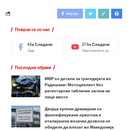
Фејсбук
Поврзи се со нас
45к
Следачи
27.4к
Следачи
Лајк
Претплатете се
Последни објави
МВР со детали за трагедијата во
Радишани: Мотоциклист без
регистарски таблички загина на
лице место
Двајца српски државјани со
фалсификувани хрватска и
италијанска возачка дозвола се
обиделе да влезат во Македонија