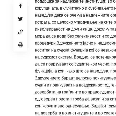
поддршка за надлежните институции во б
корупцијата, вклучително и сузбивањето 
наведува дека се очекува надлежните ор
истрага, со целосно утврдување на сите 
инволвираност на други лица, доколку та
мора да се води без селективност и со д
процедури.Здружението јасно и недвосмис
носител на судска функција кој со незако
на судскиот систем. Воедно, се потенцира
да се поврзуваат со судиите кои чесно, 
функција, а кои, како што се наведува, п
Здружението бараат целосно почитување 
судии и повикуваат на воздржаност од ге
довербата на граѓаните во правосудниот 
одговорен пристап треба да важи и за си
кон коруптивно однесување, бидејќи токм
на довербата во институциите и во систе