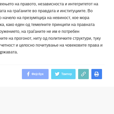
еењето на правото, независноста и интегритетот на
ата на граѓаните во правдата и институциите. Во
о начело на презумпција на невиност, кое мора
пка, како еден од темелните принципи на правната
ужението, на граѓаните не им е потребен
ите на прогонот, ниту од политичките структури, туку
тчетност и целосно почитување на човековите права и
државата.
Фејсбук
Твитер