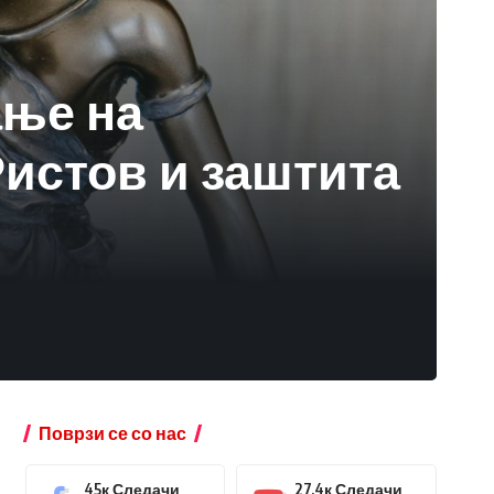
ање на
Ристов и заштита
Поврзи се со нас
45к
Следачи
27.4к
Следачи