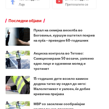
Лајк
Претплатете се
Последни објави
Пукал на семејна веселба во
Боговиње, куршум оштетил покрив
на куќа – приведен 60-годишник
Акциска контрола во Тетово:
Санкционирани 50 возачи, уапсено
едно лице и одземени мопед и
тротинет
15-годишно дете возело камион
додека татко му седел до него:
Малолетникот е уапсен, ќе добие
кривична пријава
МВР со засилени сообраќајни
контроли низ државата