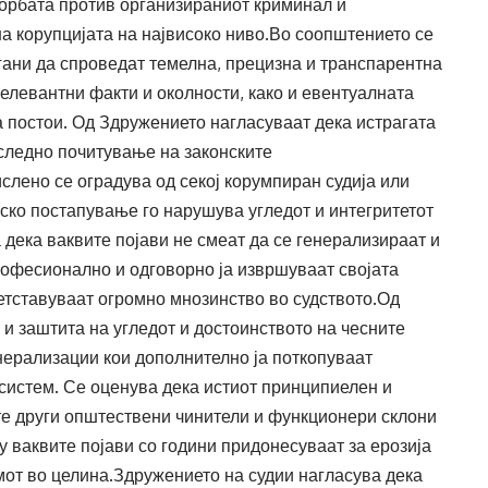
орбата против организираниот криминал и
на корупцијата на највисоко ниво.Во соопштението се
гани да спроведат темелна, прецизна и транспарентна
релевантни факти и околности, како и евентуалната
а постои. Од Здружението нагласуваат дека истрагата
оследно почитување на законските
лено се оградува од секој корумпиран судија или
нско постапување го нарушува угледот и интегритетот
 дека ваквите појави не смеат да се генерализираат и
професионално и одговорно ја извршуваат својата
ретставуваат огромно мнозинство во судството.Од
и заштита на угледот и достоинството на чесните
нерализации кои дополнително ја поткопуваат
систем. Се оценува дека истиот принципиелен и
те други општествени чинители и функционери склони
у ваквите појави со години придонесуваат за ерозија
мот во целина.Здружението на судии нагласува дека