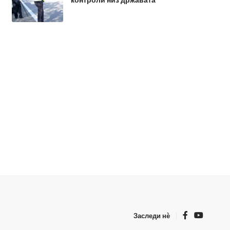
Заследи нѐ