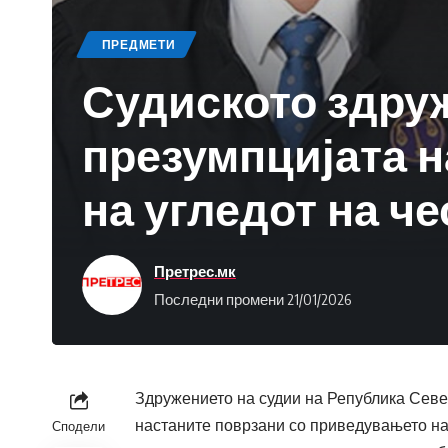
ПРЕДМЕТИ
Судиското здру
презумпцијата н
на угледот на ч
Претрес.мк
Последни промени 21/01/2026
Здружението на судии на Република Севе
настаните поврзани со приведувањето на 
Сподели