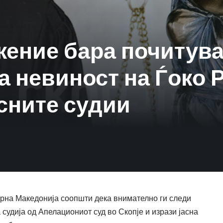
жение бара почитув
а невиност на Ѓоко 
есните судии
рна Македонија соопшти дека внимателно ги следи
судија од Апелациониот суд во Скопје и изрази јасна