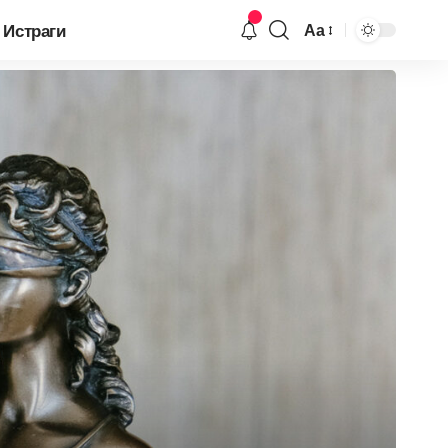
Истраги
Аа