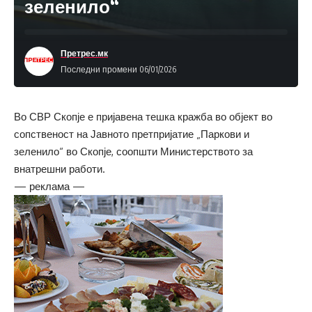
зеленило“
Претрес.мк
Последни промени 06/01/2026
Во СВР Скопје е пријавена тешка кражба во објект во
сопственост на Јавното претпријатие „Паркови и
зеленило“ во Скопје, соопшти Министерството за
внатрешни работи.
— реклама —