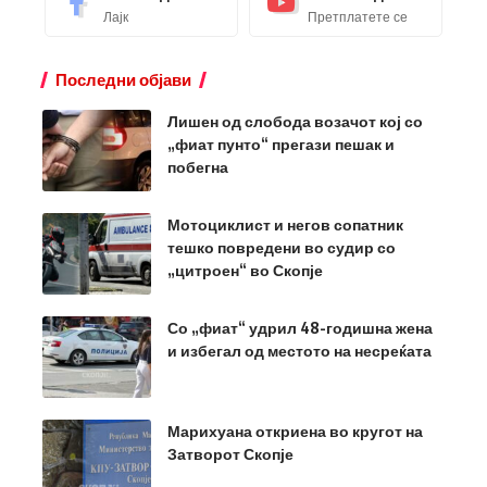
Лајк
Претплатете се
Последни објави
Лишен од слобода возачот кој со
„фиат пунто“ прегази пешак и
побегна
Мотоциклист и негов сопатник
тешко повредени во судир со
„цитроен“ во Скопје
Со „фиат“ удрил 48-годишна жена
и избегал од местото на несреќата
Марихуана откриена во кругот на
Затворот Скопје