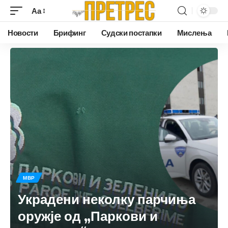
Аа
Новости
Брифинг
Судски постапки
Мислења
МВР
Украдени неколку парчиња
оружје од „Паркови и