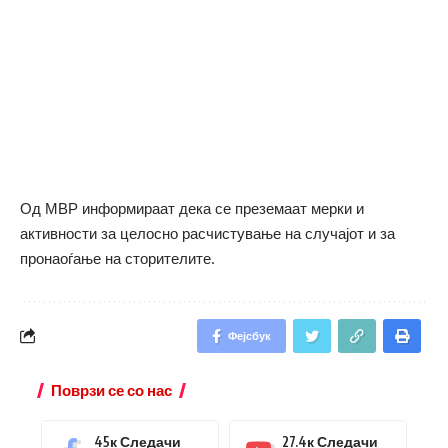
Од МВР информираат дека се преземаат мерки и
активности за целосно расчистување на случајот и за
пронаоѓање на сторителите.
Фејсбук
Поврзи се со нас
45к
Следачи
27.4к
Следачи