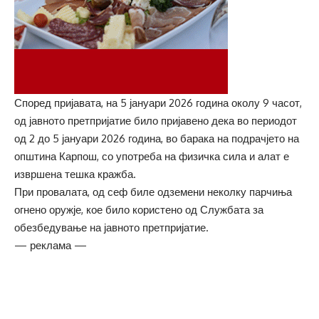
Според пријавата, на 5 јануари 2026 година околу 9 часот,
од јавното претпријатие било пријавено дека во периодот
од 2 до 5 јануари 2026 година, во барака на подрачјето на
општина Карпош, со употреба на физичка сила и алат е
извршена тешка кражба.
При провалата, од сеф биле одземени неколку парчиња
огнено оружје, кое било користено од Службата за
обезбедување на јавното претпријатие.
— реклама —