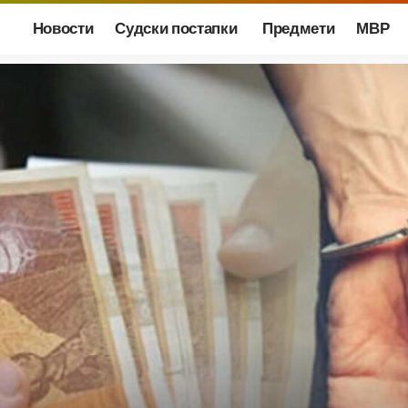
Новости
Судски постапки
Предмети
МВР