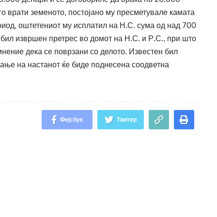
 го врати земеното, постојано му пресметувале камата
риод, оштетениот му исплатил на Н.С. сума од над 700
бил извршен претрес во домот на Н.С. и Р.С., при што
мнение дека се поврзани со делото. Известен бил
рање на настанот ќе биде поднесена соодветна
Фејсбук
Твитер