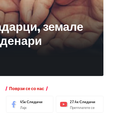
дарци, земале
0 денари
Поврзи се со нас
45к
Следачи
27.4к
Следачи
Лајк
Претплатете се