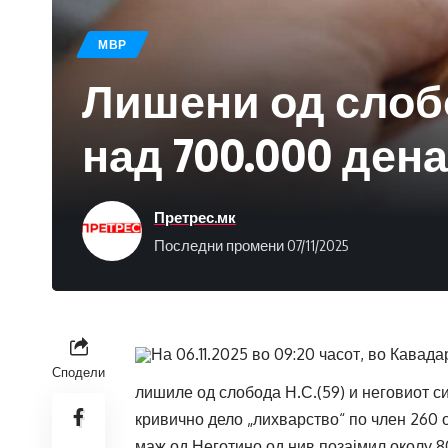
МВР
Лишени од слоб
над 700.000 дена
Претрес.мк
Последни промени 07/11/2025
На 06.11.2025 во 09:20 часот, во Кава
Сподели
лишиле од слобода Н.С.(59) и неговиот с
кривично дело „лихварство“ по член 260 о
маж од Неготино од нив позајмил околу 8