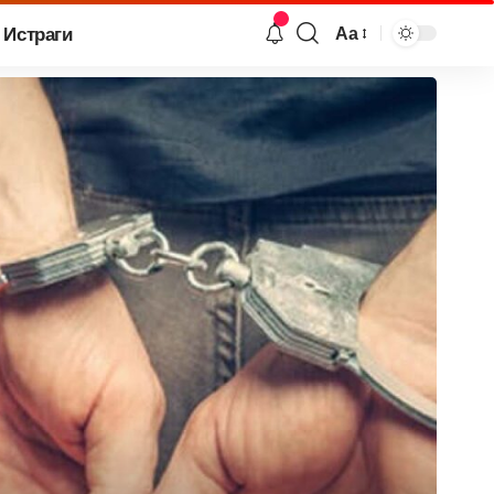
Истраги
Аа