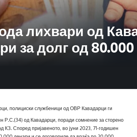
ода лихвари од Кава
ри за долг од 80.00
дарци, полициски службеници од ОВР Кавадарци ги
ин Р.С.(34) од Кавадарци, поради сомнение за сторено
д КЗ. Според пријавеното, во јуни 2023, 71-годишен
0.000 денари и се договориле да враќа по 20.000