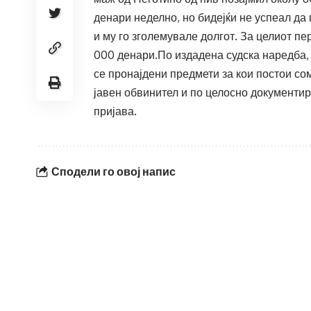
денари неделно, но бидејќи не успеал да
и му го зголемувале долгот. За целиот пе
000 денари.По издадена судска наредба, 
се пронајдени предмети за кои постои со
јавен обвинител и по целосно документи
пријава.
Сподели го овој напис