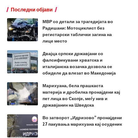
Последни објави
МВР со детали за трагедијата во
Радишани: Мотоциклист без
регистарски таблички загина на
лице место
Двајца српски државјани со
фалсификувани хрватска и
италијанска возачка дозвола се
обиделе да влезат во Македонија
Марихуана, бела прашкаста
материја и дробилка пронајдени кај
пет лица во Скопје, меѓу нив и
државјанин на Шведска
Во затворот „Идризово“ пронајдени
27 пакувања марихуана кај осуденик