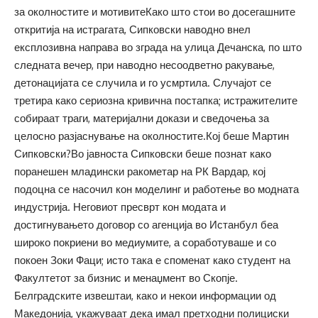
за околностите и мотивитеКако што стои во досегашните
откритија на истрагата, Сипковски наводно внел
експлозивна направa во зграда на улица Дечанска, по што
следната вечер, при наводно несоодветно ракување,
детонацијата се случила и го усмртила. Случајот се
третира како сериозна кривична постапка; истражителите
собираат траги, материјални докази и сведочења за
целосно разјаснување на околностите.Кој беше Мартин
Сипковски?Во јавноста Сипковски беше познат како
поранешен младински ракометар на РК Вардар, кој
подоцна се насочил кон моделинг и работење во модната
индустрија. Неговиот пресврт кон модата и
достигнувањето договор со агенција во Истанбул беа
широко покриени во медиумите, а соработуваше и со
покоен Зоки Фаци; исто така е споменат како студент на
Факултетот за бизнис и менаџмент во Скопје.
Белградските извештаи, како и некои информации од
Македонија, укажуваат дека имал претходни полициски