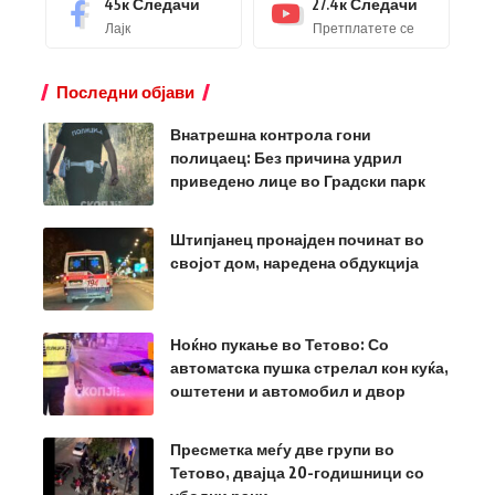
45к
Следачи
27.4к
Следачи
Лајк
Претплатете се
Последни објави
Внатрешна контрола гони
полицаец: Без причина удрил
приведено лице во Градски парк
Штипјанец пронајден починат во
својот дом, наредена обдукција
Ноќно пукање во Тетово: Со
автоматска пушка стрелал кон куќа,
оштетени и автомобил и двор
Пресметка меѓу две групи во
Тетово, двајца 20-годишници со