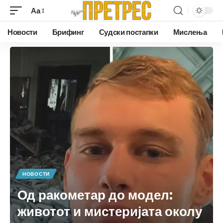
Аа
Новости
Брифинг
Судски постапки
Мислења
НОВОСТИ
Од ракометар до модел:
животот и мистеријата околу