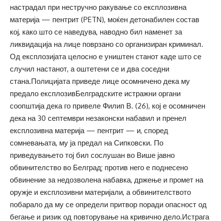
настрадал при нестручно ракување со експлозивна
материја — пентрит (PETN), моќен детонабилен состав
кој, како што се наведува, наводно бил наменет за
ликвидација на лице поврзано со организиран криминал.
Од експлозијата целосно е уништен станот каде што се
случил настанот, а оштетени се и два соседни
стана.Полицијата приведе лице осомничено дека му
предало експлозивБелградските истражни органи
соопштија дека го привеле Филип В. (26), кој е осомничен
дека на 30 септември незаконски набавил и пренел
експлозивна материја — пентрит — и, според
сомневањата, му ја предал на Сипковски. По
приведувањето тој бил сослушан во Више јавно
обвинителство во Белград; против него е поднесено
обвинение за недозволена набавка, држење и промет на
оружје и експлозивни материјали, а обвинителството
побарало да му се определи притвор поради опасност од
бегање и ризик од повторување на кривично дело.Истрага