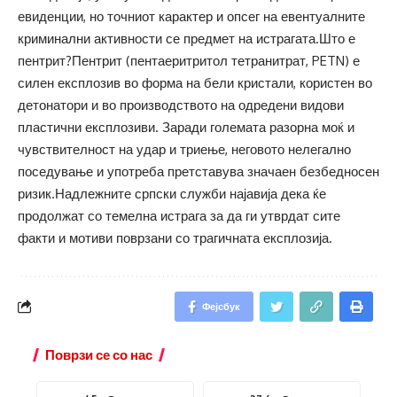
евиденции, но точниот карактер и опсег на евентуалните
криминални активности се предмет на истрагата.Што е
пентрит?Пентрит (пентаеритритол тетранитрат, PETN) е
силен експлозив во форма на бели кристали, користен во
детонатори и во производството на одредени видови
пластични експлозиви. Заради големата разорна моќ и
чувствителност на удар и триење, неговото нелегално
поседување и употреба претставува значаен безбедносен
ризик.Надлежните српски служби најавија дека ќе
продолжат со темелна истрага за да ги утврдат сите
факти и мотиви поврзани со трагичната експлозија.
Фејсбук
Поврзи се со нас