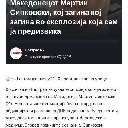
Македонецот Мартин
Сипковски, кој загина кој
загина во експлозија која сам
ја предизвика
Претрес.мк
Последни промени 07/10/2025
На 1 октомври околу 21:30 часот во стан на улица
Косовска во Белград избувна експлозија во која животот
го загуби државјанин на Македонија, Мартин Сипковски
(21). Неговата идентификација била потврдена по
обдукцијата и размена на ДНК податоци меѓу српската и
македонската полиција, пренесуваат белградските
медиуми.Според првичните сознанија, Сипковски