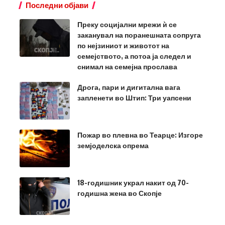
Последни објави
Преку социјални мрежи ѝ се
заканувал на поранешната сопруга
по нејзиниот и животот на
семејството, а потоа ја следел и
снимал на семејна прослава
Дрога, пари и дигитална вага
запленети во Штип: Три уапсени
Пожар во плевна во Теарце: Изгоре
земјоделска опрема
18-годишник украл накит од 70-
годишна жена во Скопје