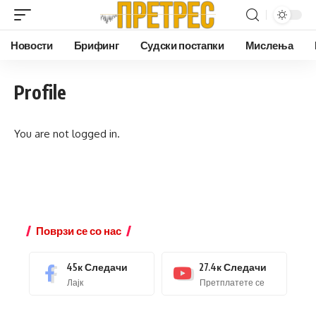
Новости
Брифинг
Судски постапки
Мислења
Profile
You are not logged in.
Поврзи се со нас
45к
Следачи
27.4к
Следачи
Лајк
Претплатете се