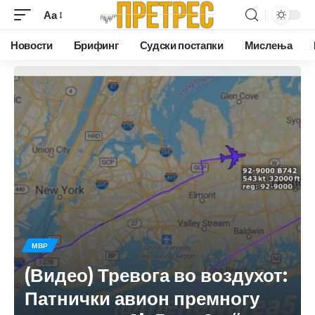
Аа
Новости
Брифинг
Судски постапки
Мислења
МВР
(Видео) Тревога во воздухот:
Патнички авион премногу