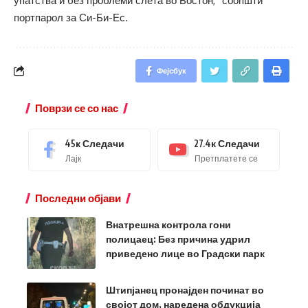
упатства и без проблеми слета во Бостон,“ соопшти
портпарол за Си-Би-Ес.
Фејсбук
Поврзи се со нас
45к
Следачи
27.4к
Следачи
Лајк
Претплатете се
Последни објави
Внатрешна контрола гони
полицаец: Без причина удрил
приведено лице во Градски парк
Штипјанец пронајден починат во
својот дом, наредена обдукција