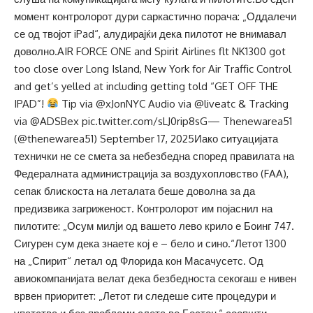
момент контролорот дури саркастично порача: „Оддалечи
се од твојот iPad“, алудирајќи дека пилотот не внимавал
доволно.AIR FORCE ONE and Spirit Airlines flt NK1300 got
too close over Long Island, New York for Air Traffic Control
and get’s yelled at including getting told “GET OFF THE
IPAD”!
Tip via @xJonNYC Audio via @liveatc & Tracking
via @ADSBex pic.twitter.com/sLJ0rip8sG— Thenewarea51
(@thenewarea51) September 17, 2025Иако ситуацијата
технички не се смета за небезбедна според правилата на
Федералната администрација за воздухопловство (FAA),
сепак блискоста на леталата беше доволна за да
предизвика загриженост. Контролорот им појаснил на
пилотите: „Осум милји од вашето лево крило е Боинг 747.
Сигурен сум дека знаете кој е – бело и сино.“Летот 1300
на „Спирит“ летал од Флорида кон Масачусетс. Од
авиокомпанијата велат дека безбедноста секогаш е нивен
врвен приоритет: „Летот ги следеше сите процедури и