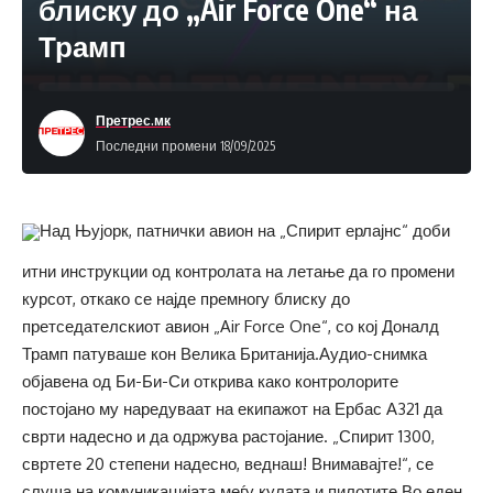
блиску до „Air Force One“ на
Трамп
Претрес.мк
Последни промени 18/09/2025
Над Њујорк, патнички авион на „Спирит ерлајнс“ доби
итни инструкции од контролата на летање да го промени
курсот, откако се најде премногу блиску до
претседателскиот авион „Air Force One“, со кој Доналд
Трамп патуваше кон Велика Британија.Аудио-снимка
објавена од Би-Би-Си открива како контролорите
постојано му наредуваат на екипажот на Ербас А321 да
сврти надесно и да одржува растојание. „Спирит 1300,
свртете 20 степени надесно, веднаш! Внимавајте!“, се
слуша на комуникацијата меѓу кулата и пилотите.Во еден