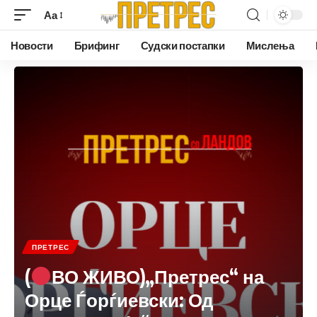
Аа
Новости
Брифинг
Судски постапки
Мислења
ПРЕТРЕС
(
ВО ЖИВО)„Претрес“ на
Орце Ѓорѓиевски: Од