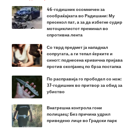
46-годишник осомничен за
сообраќајката во Радишани: Му
пресекол пат, а за да избегне судир
мотоциклистот преминал во
спротивна лента
Со тврд предмет ја нападнал
сопругата, а ги тепал ќерките и
синот: поднесена кривична пријава
против скопјанец по брза постапка
По расправија го прободел со нож:
37-годишник во притвор за обид за
убиство
Внатрешна контрола гони
полицаец: Без причина удрил
приведено лице во Градски парк