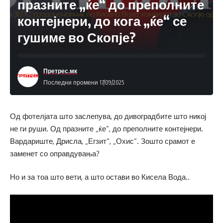
празните „ќе“ до преполните
контејнери, до кога „ќе“ се
гушиме во Скопје?
Претрес.мк
Последни промени 17/09/2025
Од фотелјата што заслепува, до дивоградбите што никој
не ги руши. Од празните „ќе“, до преполните контејнери.
Вардариште, Дрисла, „Егзит“, „Охис“. Зошто срамот е
заменет со оправдувања?
Но и за тоа што вети, а што остави во Кисела Вода..