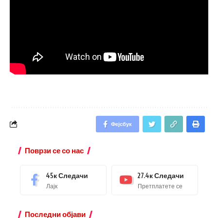
Фејсбук
Поврзи се со нас
45к
Следачи
27.4к
Следачи
Лајк
Претплатете се
Последни објави