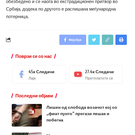
обезбедено и се наоѓа во екстрадиционен притвор во
Србија, додека по другото е распишана меѓународна
потерница.
Фејсбук
Поврзи се со нас
45к
Следачи
27.4к
Следачи
Лајк
Претплатете се
Последни објави
Лишен од слобода возачот кој со
„фиат пунто“ прегази пешак и
побегна