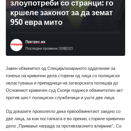
злоупотреби со странци: го
кршеле законот за да земат
950 евра мито
Претрес.мк
Последни промени 21/08/2025
Јавен обвинител од Специјализираното одделение за
гонење на кривични дела сторени од лица со полициски
овластувања и припадници на затворската полиција до
Основниот кривичен суд Скопје поднесе обвинителен акт
против шест полициски службеници и уште две лица.
Од доказите произлегло дека првообвинетиот заедно со
две лица, за кои постапката е во прекин, сториле кривично
дело „Примање награда за противзаконито влијание“. Со