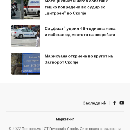
Мотоциклист и негов сопатник
тешко повредени во судир со
„цитроен“ во Скопје
Со „фиат“ удрил 48-годишна жена
и избегал од местото на несреќата
Марихуана откриена во кругот на
Затворот Скопје
Заследи нѐ
Маркетинг
© 2022 Претрес.мк | СТ Групација-Скопје. Сите права се задржани.