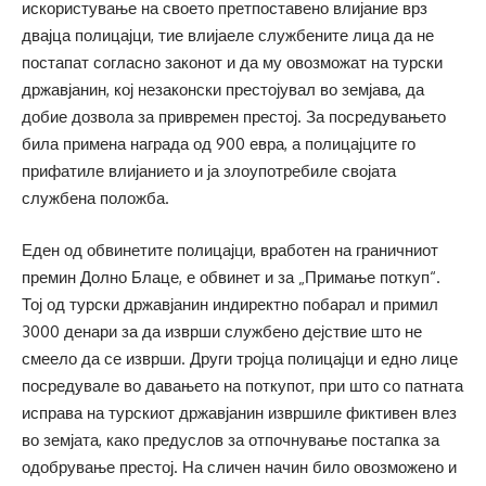
искористување на своето претпоставено влијание врз
двајца полицајци, тие влијаеле службените лица да не
постапат согласно законот и да му овозможат на турски
државјанин, кој незаконски престојувал во земјава, да
добие дозвола за привремен престој. За посредувањето
била примена награда од 900 евра, а полицајците го
прифатиле влијанието и ја злоупотребиле својата
службена положба.
Еден од обвинетите полицајци, вработен на граничниот
премин Долно Блаце, е обвинет и за „Примање поткуп“.
Тој од турски државјанин индиректно побарал и примил
3000 денари за да изврши службено дејствие што не
смеело да се изврши. Други тројца полицајци и едно лице
посредувале во давањето на поткупот, при што со патната
исправа на турскиот државјанин извршиле фиктивен влез
во земјата, како предуслов за отпочнување постапка за
одобрување престој. На сличен начин било овозможено и