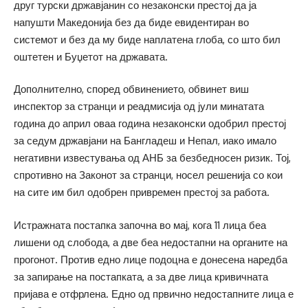
друг турски државјанин со незаконски престој да ја
напушти Македонија без да биде евидентиран во
системот и без да му биде наплатена глоба, со што бил
оштетен и Буџетот на државата.
Дополнително, според обвинението, обвинет виш
инспектор за странци и реадмисија од јули минатата
година до април оваа година незаконски одобрил престој
за седум државјани на Бангладеш и Непал, иако имало
негативни известувања од АНБ за безбедносен ризик. Тој,
спротивно на Законот за странци, носел решенија со кои
на сите им бил одобрен привремен престој за работа.
Истражната постапка започна во мај, кога 11 лица беа
лишени од слобода, а две беа недостапни на органите на
прогонот. Против едно лице подоцна е донесена наредба
за запирање на постапката, а за две лица кривичната
пријава е отфрлена. Едно од првично недостапните лица е