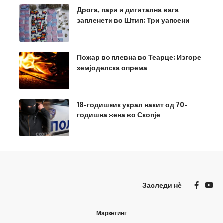
Дрога, пари и дигитална вага
запленети во Штип: Три уапсени
Пожар во плевна во Теарце: Изгоре
земјоделска опрема
18-годишник украл накит од 70-
годишна жена во Скопје
Заследи нѐ
Маркетинг