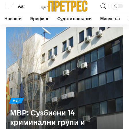
Аа
Новости
Брифинг
Судски постапки
Мислења
МВР
МВР: Сузбиени 14
криминални групи и