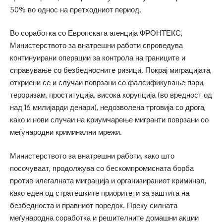
50% во однос на претходниот период.
Во соработка со Европската агенција ФРОНТЕКС,
Министерството за внатрешни работи спроведува
континуирани операции за контрола на границите и
справување со безбедносните ризици. Покрај миграцијата,
откриени се и случаи поврзани со фалсификување пари,
тероризам, проституција, висока корупција (во вредност од
над 16 милијарди денари), недозволена трговија со дрога,
како и нови случаи на криумчарење мигранти поврзани со
меѓународни криминални мрежи.
Министерството за внатрешни работи, како што
посочуваат, продолжува со бескомпромисната борба
против илегалната миграција и организираниот криминал,
како еден од стратешките приоритети за заштита на
безбедноста и правниот поредок. Преку силната
меѓународна соработка и решителните домашни акции