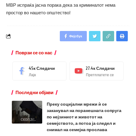
МВР испраќа јасна порака дека за криминалот нема
простор во нашето општество!
Фејсбук
Поврзи се со нас
45к
Следачи
27.4к
Следачи
Лајк
Претплатете се
Последни објави
Преку социјални мрежи ѝ се
заканувал на поранешната сопруга
по нејзиниот и животот на
семејството, а потоа ја следел и
снимал на семејна прослава