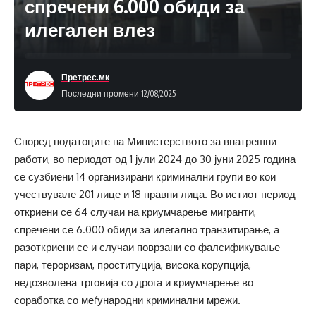
спречени 6.000 обиди за
илегален влез
Претрес.мк
Последни промени 12/08/2025
Според податоците на Министерството за внатрешни
работи, во периодот од 1 јули 2024 до 30 јуни 2025 година
се сузбиени 14 организирани криминални групи во кои
учествувале 201 лице и 18 правни лица. Во истиот период
откриени се 64 случаи на криумчарење мигранти,
спречени се 6.000 обиди за илегално транзитирање, а
разоткриени се и случаи поврзани со фалсификување
пари, тероризам, проституција, висока корупција,
недозволена трговија со дрога и криумчарење во
соработка со меѓународни криминални мрежи.