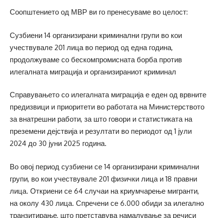
Соопштението од МВР ви го пренесуваме во целост:
Сузбиени 14 организирани криминални групи во кои
учествувале 201 лица во период од една година,
продолжуваме со бескомпромисната борба против
илегалната миграција и организираниот криминал
Справувањето со илегалната миграција е еден од врвните
предизвици и приоритети во работата на Министерството
за внатрешни работи, за што говори и статистиката на
преземени дејствија и резултати во периодот од 1 јули
2024 до 30 јуни 2025 година.
Во овој период сузбиени се 14 организирани криминални
групи, во кои учествувале 201 физички лица и 18 правни
лица. Откриени се 64 случаи на криумчарење мигранти,
на околу 430 лица. Спречени се 6.000 обиди за илегално
транзитирање, што претставува намалување за речиси