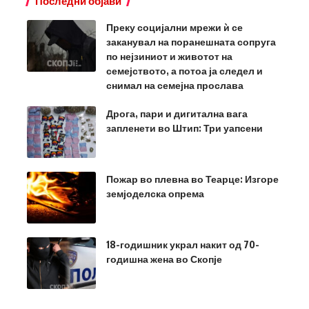
Последни објави
Преку социјални мрежи ѝ се
заканувал на поранешната сопруга
по нејзиниот и животот на
семејството, а потоа ја следел и
снимал на семејна прослава
Дрога, пари и дигитална вага
запленети во Штип: Три уапсени
Пожар во плевна во Теарце: Изгоре
земјоделска опрема
18-годишник украл накит од 70-
годишна жена во Скопје