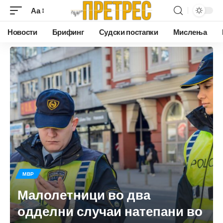
Аа
Новости
Брифинг
Судски постапки
Мислења
МВР
Малолетници во два
одделни случаи натепани во