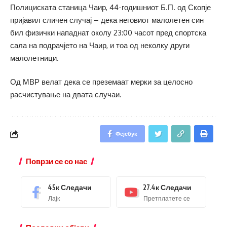
Полициската станица Чаир, 44-годишниот Б.П. од Скопје
пријавил сличен случај – дека неговиот малолетен син
бил физички нападнат околу 23:00 часот пред спортска
сала на подрачјето на Чаир, и тоа од неколку други
малолетници.
Од МВР велат дека се преземаат мерки за целосно
расчистување на двата случаи.
Фејсбук
Поврзи се со нас
45к
Следачи
27.4к
Следачи
Лајк
Претплатете се