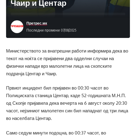
Чаир и Центар
Претрес.мк
Последни промени 07/08/2025
Министерството за внатрешни работи информира дека во
текот на ноќта се пријавени два одделни случаи на
физички напади врз малолетни лица на скопските
подрачја Центар и Чаир.
Првиот инцидент бил пријавен во 00:30 часот во
Полициската станица Центар, каде 52-годишната М.Н.П.
од Скопје пријавила дека вечерта на 6 август околу 20:30
часот, нејзиниот малолетен син бил нападнат од три лица
во населбата Центар.
Само седум минути подоцна, во 00:37 часот, во