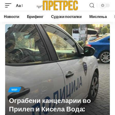
Аа
Новости
Брифинг
Судски постапки
Мислења
МВР
Ограбени канцеларии во
Прилеп и Кисела Вода: