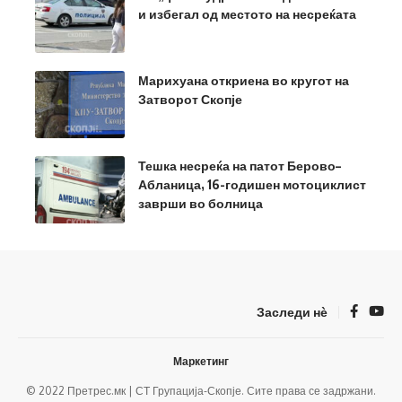
и избегал од местото на несреќата
Марихуана откриена во кругот на
Затворот Скопје
Тешка несреќа на патот Берово–
Абланица, 16-годишен мотоциклист
заврши во болница
Заследи нѐ
Маркетинг
© 2022 Претрес.мк | СТ Групација-Скопје. Сите права се задржани.