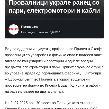
Провалници украле ранец со
пари, електромотори и кабли
Претрес.мк
Последни промени 01/08/2025
Во два одделни инциденти, пријавени во Прилеп и Скопје,
провалници со употреба на физичка сила и подесен алат
влегле во канцелариски простории и однеле вредни
предмети, електромотори и пари. Првиот случај се случил
во управна зграда од поранешната фабрика „11 Октомври
– Еурокомпозит“ во Прилеп, а вториот во деловни
простории на фирма во Кисела Вода. Полицијата работи
на расветлување на двата случаја.
На 31.07.2025 во 11:30 часот во Полициската станица
Кисела Вода било пријавено дека во периодот од 18:00