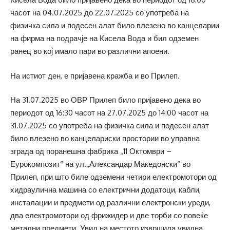
часот на 04.07.2025 до 22.07.2025 со употреба на
физичка сила и подесен алат било влезено во канцеларии
на фирма на подрачје на Кисела Вода и бил одземен
ранец во кој имало пари во различни апоени.
На истиот ден, е пријавена кражба и во Прилеп.
На 31.07.2025 во ОВР Прилеп било пријавено дека во
периодот од 16:30 часот на 27.07.2025 до 14:00 часот на
31.07.2025 со употреба на физичка сила и подесен алат
било влезено во канцелариски простории во управна
зграда од поранешна фабрика „11 Октомври –
Еурокомпозит“ на ул.„Александар Македонски“ во
Прилеп, при што биле одземени четири електромотори од
хидраулична машина со електрични додатоци, кабли,
инсталации и предмети од различни електронски уреди,
два електромотори од фрижидер и две торби со повеќе
метални предмети. Увид на местото извршила увидна