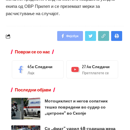
екипа од ОВР Прилеп и се преземаат мерки за
расчистување на случајот.
Фејсбук
Поврзи се со нас
45к
Следачи
27.4к
Следачи
Лајк
Претплатете се
Последни објави
Мотоциклист и негов сопатник
тешко повредени во судир со
„цитроен“ во Скопје
Со „фиат“ удрил 48-годишна жена