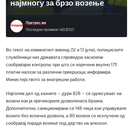
најмногу за брзо возење
Претрес.мк
Последни промени 14/07/2025
Во текот на изминатиот викенд (12 и 13 јули), полициските
службеници низ државата спроведоа засилени
сообраќајни контроли, при што се изречени вкупно 1711
платни налози за различни прекршоци, информира
Министерството за внатрешни работи.
Најголем дел од казните – дури 828 – се однесуваат на
возачи кои ја пречекориле дозволената брзина.
Дополнително, санкционирани се 148 лица кои управувале
возило без возачка дозвола, а 80 возачи се исклучени од
сообраќај поради возење под дејство на алкохол.