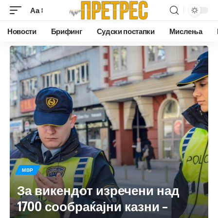
Аа
Новости
Брифинг
Судски постапки
Мислења
МВР
За викендот изречени над
1700 сообраќајни казни –