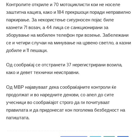
Контролите откриле и 70 мотоциклисти кои не носеле
заштитна кацига, како и 184 прекршоци поради неправилно
паркирање. За некористење сигурносен појас биле
казнети 71 возач, а 44 лица се санкционирани за
зборување на мобилен телефон при возење. Забележани
се и четири случаи на минување на црвено светло, а казни
добиле и 11 пешаци.
Од сообраќај се отстранети 37 нерегистрирани возила,
како и девет технички неисправни.
Од МВР најавуваат дека сообраќајните контроли ќе
продолжат и во наредните денови, со апел до сите
учесници во сообраќајот строго да ги почитуваат
правилата и да придонесат кон поголема безбедност на
патиштата.