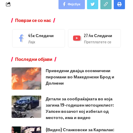
Фејсбук
Поврзи се со нас
45к
Следачи
27.4к
Следачи
Лајк
Претплатете се
Последни објави
Приведени двајца осомничени
пиромани во Македонски Брод и
Долнени
Детали за сообраќајката во која
загина 19-годишен мотоциклист:
Уапсен возачот кој избегал од
местото, има и видео
(Видео) Станковски за Карпалак: