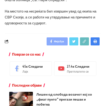
На местото на несреќата бил извршен увид од екипа на
СВР Скопје, а се работи на утврдување на причините и
одговорноста за судирот.
Фејсбук
Поврзи се со нас
45к
Следачи
27.4к
Следачи
Лајк
Претплатете се
Последни објави
Лишен од слобода возачот кој со
„фиат пунто“ прегази пешак и
побегна