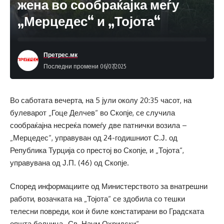
жена во сообраќајка меѓу
„Мерцедес“ и „Тојота“
Претрес.мк
Последни промени 06/07/2025
Во саботата вечерта, на 5 јули околу 20:35 часот, на
булеварот „Гоце Делчев“ во Скопје, се случила
сообраќајна несреќа помеѓу две патнички возила –
„Мерцедес“, управуван од 24-годишниот С.Ј. од
Република Турција со престој во Скопје, и „Тојота“,
управувана од Ј.П. (46) од Скопје.
Според информациите од Министерството за внатрешни
работи, возачката на „Тојота“ се здобила со тешки
телесни повреди, кои ѝ биле констатирани во Градската
општа болница „Св. Наум Охридски“.