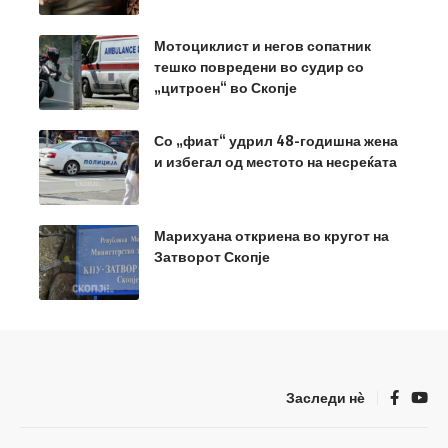
Мотоциклист и негов сопатник
тешко повредени во судир со
„цитроен“ во Скопје
Со „фиат“ удрил 48-годишна жена
и избегал од местото на несреќата
Марихуана откриена во кругот на
Затворот Скопје
Заследи нѐ