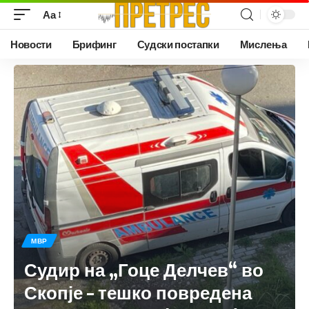
Аа
Новости
Брифинг
Судски постапки
Мислења
МВР
Судир на „Гоце Делчев“ во
Скопје – тешко повредена