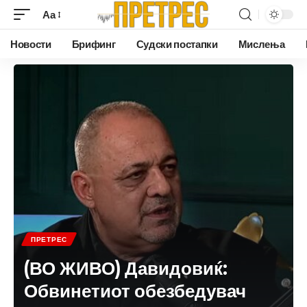
Аа
Новости
Брифинг
Судски постапки
Мислења
ПРЕТРЕС
(ВО ЖИВО) Давидовиќ:
Обвинетиот обезбедувач