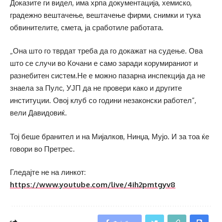
Доказите ги видел, има хрпа документација, хемиско,
градежно вештачење, вештачење фирми, снимки и тука
обвинителите, смета, ја сработиле работата.
„Она што го тврдат треба да го докажат на судење. Ова
што се случи во Кочани е само заради корумираниот и
разнебитен систем.Не е можно пазарна инспекција да не
знаела за Пулс, УЈП да не провери како и другите
институции. Овој клуб со години незаконски работел”,
вели Давидовиќ.
Тој беше бранител и на Мијалков, Нинџа, Мујо. И за тоа ќе
говори во Претрес.
Гледајте не на линкот:
https://www.youtube.com/live/4ih2pmtgyv8