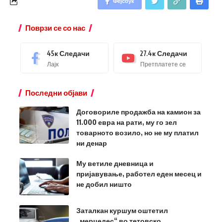
Фејсбук
Поврзи се со нас
45к
Следачи
27.4к
Следачи
Лајк
Претплатете се
Последни објави
Договориле продажба на камион за
11.000 евра на рати, му го зел
товарното возило, но не му платил
ни денар
Му ветиле дневница и
пријавување, работел еден месец и
не добил ништо
Заталкан куршум оштетил
„мерцедес“ во тетовско