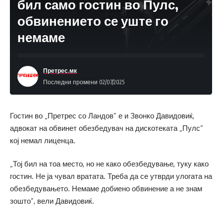
бил само гостин во Пулс,
обвинението се уште го
немаме
Претрес.мк
Последни промени 02/07/2025
Гостин во „Претрес со Ландов” е и Звонко Давидовиќ,
адвокат на обвинет обезбедувач на дискотеката „Пулс”
кој немал лиценца.
„Тој бил на тоа место, но не како обезбедување, туку како
гостин. Не ја чувал вратата. Треба да се утврди улогата на
обезбедувањето. Немаме добиено обвинение а не знам
зошто”, вели Давидовиќ.