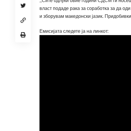
,,Сите одлуки овие години СДСМ ги носеш
власт подаде рака за соработка за да оди
и зборувам македонски јазик. Придобивки
Емисијата следете ја на линкот: