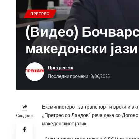
ПРЕТРЕС
(Видео) Бочварс
македонски јази
Претрес.мк
Последни промени 19/06/2025
Ексминистерот за транспорт и врски и ак
,,Претрес со Ландов” рече дека со Догово
Сподели
македонскиот јазик.