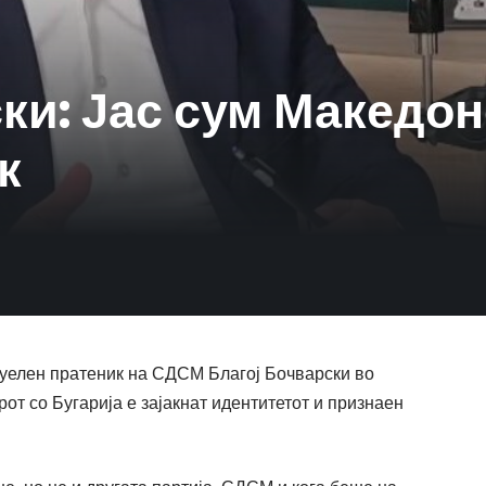
ки: Јас сум Македон
к
туелен пратеник на СДСМ Благој Бочварски во
рот со Бугарија е зајакнат идентитетот и признаен