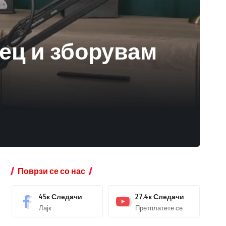
ец и зборувам
Поврзи се со нас
45к
Следачи
27.4к
Следачи
Лајк
Претплатете се