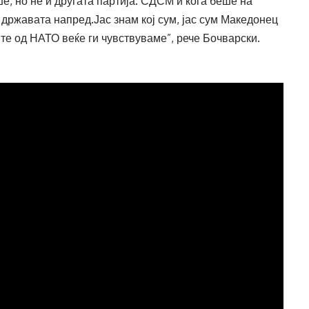
е, но не и другата партија. СДСМ и кога беше на
 државата напред.Јас знам кој сум, јас сум Македонец
те од НАТО веќе ги чувствуваме”, рече Бочварски.