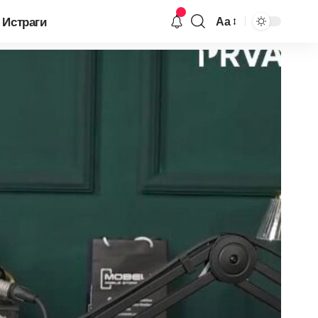
Истраги
Аа