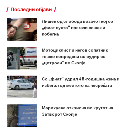
Последни објави
Лишен од слобода возачот кој со
„фиат пунто“ прегази пешак и
побегна
Мотоциклист и негов сопатник
тешко повредени во судир со
„цитроен“ во Скопје
Со „фиат“ удрил 48-годишна жена и
избегал од местото на несреќата
Марихуана откриена во кругот на
Затворот Скопје