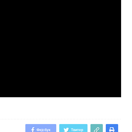
Фејсбук
Твитер