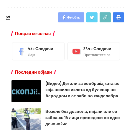
Фејсбук
Поврзи се со нас
45к
Следачи
27.4к
Следачи
Лајк
Претплатете се
Последни објави
(Видео) Детали за сообраќајката во
која возило излета од булевар во
Аеродром и се заби во канделабра
Возеле без дозвола, пијани или со
забрана: 15 лица приведени во едно
деноноќие