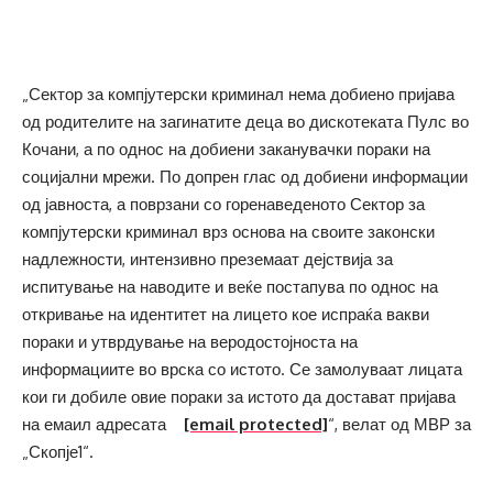
„Сектор за компјутерски криминал нема добиено пријава
од родителите на загинатите деца во дискотеката Пулс во
Кочани, а по однос на добиени заканувачки пораки на
социјални мрежи. По допрен глас од добиени информации
од јавноста, а поврзани со горенаведеното Сектор за
компјутерски криминал врз основа на своите законски
надлежности, интензивно преземаат дејствија за
испитување на наводите и веќе постапува по однос на
откривање на идентитет на лицето кое испраќа вакви
пораки и утврдување на веродостојноста на
информациите во врска со истото. Се замолуваат лицата
кои ги добиле овие пораки за истото да достават пријава
на емаил адресата
[email protected]
“, велат од МВР за
„Скопје1“.