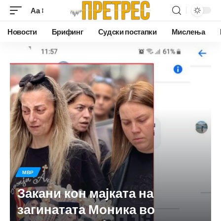
Аа
Новости
Брифинг
Судски постапки
Мислења
МВР
Закани кон мајката на
загинатата Моника во