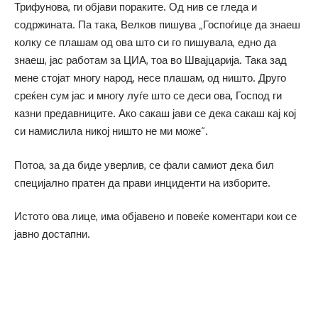
Трифунова, ги објави пораките. Од нив се гледа и
содржината. Па така, Велков пишува „Госпоѓице да знаеш
колку се плашам од ова што си го пишувала, едно да
знаеш, јас работам за ЦИА, тоа во Швајцарија. Така зад
мене стојат многу народ, несе плашам, од ништо. Друго
среќен сум јас и многу луѓе што се деси ова, Господ ги
казни предавниците. Ако сакаш јави се дека сакаш кај кој
си намислила никој ништо не ми може“.
Потоа, за да биде уверлив, се фали самиот дека бил
специјално пратен да прави инциденти на изборите.
Истото ова лице, има објавено и повеќе коментари кои се
јавно достапни.