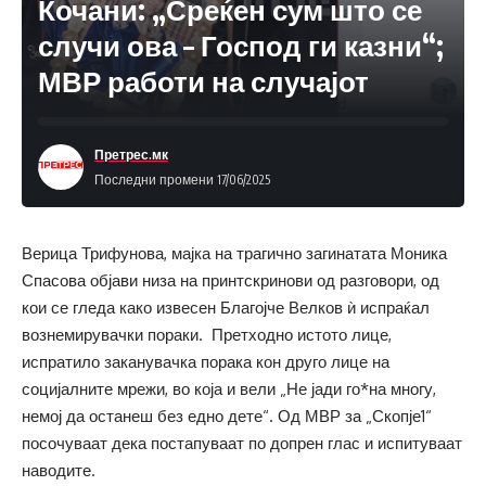
Кочани: „Среќен сум што се
случи ова – Господ ги казни“;
МВР работи на случајот
Претрес.мк
Последни промени 17/06/2025
Верица Трифунова, мајка на трагично загинатата Моника
Спасова објави низа на принтскринови од разговори, од
кои се гледа како извесен Благојче Велков ѝ испраќал
вознемирувачки пораки. Претходно истото лице,
испратило заканувачка порака кон друго лице на
социјалните мрежи, во која и вели „Не јади го*на многу,
немој да останеш без едно дете“. Од МВР за „Скопје1“
посочуваат дека постапуваат по допрен глас и испитуваат
наводите.