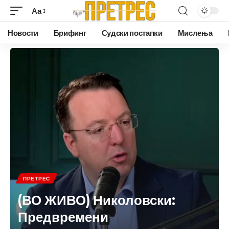
Аа
Новости
Брифинг
Судски постапки
Мислења
ПРЕТРЕС
(ВО ЖИВО) Николовски:
Предвремени