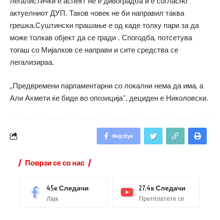
легалистички е аспект не е дивоградба и е согласно
актуелниот ДУП. Таков човек не би направил таква
грешка.Суштински прашање е од каде толку пари за да
може толкав објект да се гради . Спогодба, потсетува
тогаш со Мијалков се направи и сите средства се
легализираа.
,,Предвремени парламентарни со локални нема да има, а
Али Ахмети ќе биде во опозиција”, дециден е Николовски.
Фејсбук
Поврзи се со нас
45к
Следачи
27.4к
Следачи
Лајк
Претплатете се