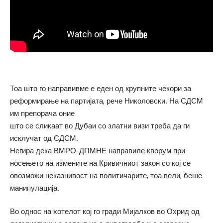
Тоа што го направивме е еден од крупните чекори за
реформирање на партијата, рече Николовски. На СДСМ
им препорача оние
што се сликаат во Дубаи со златни визи треба да ги
исклучат од СДСМ.
Негира дека ВМРО-ДПМНЕ направиле кворум при
носењето на измените на Кривичниот закон со кој се
овозможи неказнивост на политичарите, тоа вели, беше
манипулација.
Во однос на хотелот кој го гради Мијалков во Охрид од