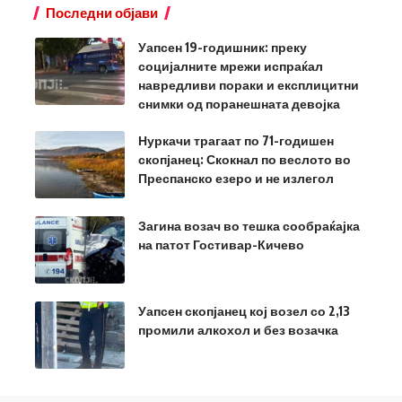
Последни објави
Уапсен 19-годишник: преку
социјалните мрежи испраќал
навредливи пораки и експлицитни
снимки од поранешната девојка
Нуркачи трагаат по 71-годишен
скопјанец: Скокнал по веслото во
Преспанско езеро и не излегол
Загина возач во тешка сообраќајка
на патот Гостивар-Кичево
Уапсен скопјанец кој возел со 2,13
промили алкохол и без возачка