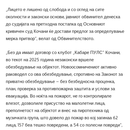
„Лицето е лишено од слобода и со оглед на сите
околности и законски основи, јавниот обвинител денеска
до судијата на претходна постапка од Основниот
кривичен суд Кочани ќе достави предлог за определување
мерка притвор“, велат од Обвинителството.
„Без да имаат договор со клубот „Кабаре ПУЛС“ Кочани,
во текот на 2025 година незаконски вршеле
обезбедување на објектот. Новоосомничениот активно
раководел со ова обезбедување, спротивно на Законот за
приватно обезбедување – без безбедносна проценка,
план, проверка за противпожарна заштита и услови за
евакуација. Во ноќта на пожарот, не го контролирале
влезот, дозволиле присуство на малолетни лица,
преполнетост на објектот и внес на пиротехника од
музичката група, што довело до пожар во кој загинаа 62
лица, 157 беа тешко повредени, а 54 со полесни повреди“,