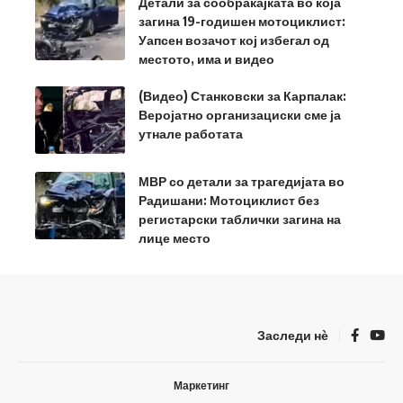
Детали за сообраќајката во која
загина 19-годишен мотоциклист:
Уапсен возачот кој избегал од
местото, има и видео
(Видео) Станковски за Карпалак:
Веројатно организациски сме ја
утнале работата
МВР со детали за трагедијата во
Радишани: Мотоциклист без
регистарски таблички загина на
лице место
Заследи нѐ
Маркетинг