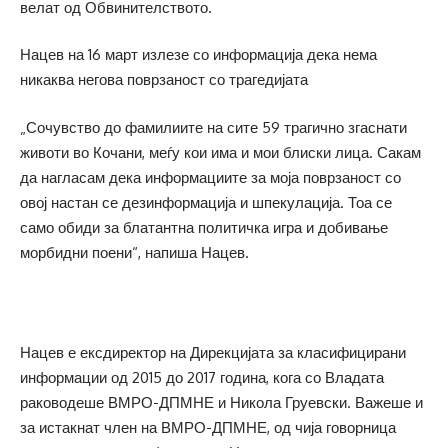
велат од Обвинителството.
Нацев на 16 март излезе со информација дека нема
никаква негова поврзаност со трагедијата
„Сочувство до фамилиите на сите 59 трагично згаснати
животи во Кочани, меѓу кои има и мои блиски лица. Сакам
да нагласам дека информациите за моја поврзаност со
овој настан се дезинформација и шпекулација. Тоа се
само обиди за блатантна политичка игра и добивање
морбидни поени“, напиша Нацев.
Нацев е ексдиректор на Дирекцијата за класифицирани
информации од 2015 до 2017 година, кога со Владата
раководеше ВМРО-ДПМНЕ и Никола Груевски. Важеше и
за истакнат член на ВМРО-ДПМНЕ, од чија говорница