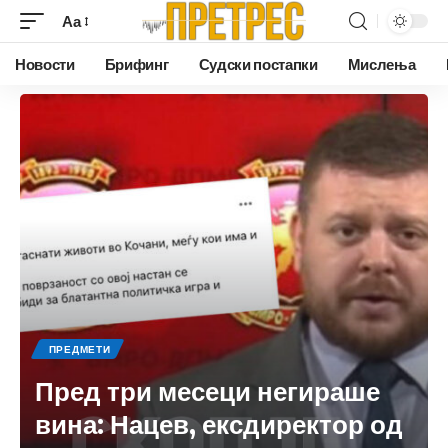
Аа
Новости
Брифинг
Судски постапки
Мислења
ПРЕДМЕТИ
Пред три месеци негираше
вина: Нацев, ексдиректор од