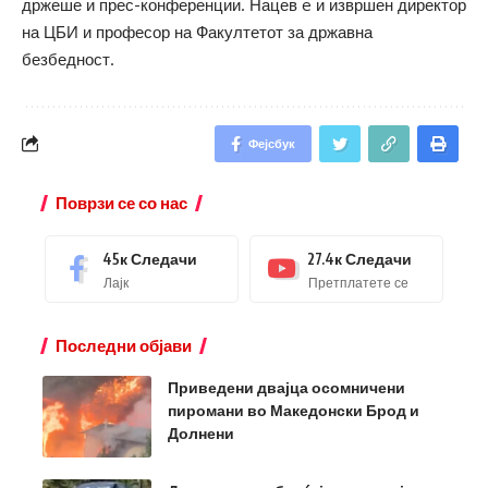
држеше и прес-конференции. Нацев e и извршен директор
на ЦБИ и професор на Факултетот за државна
безбедност.
Фејсбук
Поврзи се со нас
45к
Следачи
27.4к
Следачи
Лајк
Претплатете се
Последни објави
Приведени двајца осомничени
пиромани во Македонски Брод и
Долнени