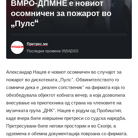
ВМРО-ДПМНЕ е новиот
осомничен за пожарот во
„Пулс“
Претрес.мк
Последни промени 09/06/2025
Александар Нацев е новиот осомничен во случајот за
пожарот во дискотеката „Пулс“. Обвинителството го
сомничи дека е „реален сопственик“ на фирмата која го
обезбедувала објектот кобната вечер, а која дозволила
внесување на приотехника од страна на членовите на
музичката група „ДНК“. Нацев е родум од Пробиштип,
каде вчера биле извршени претреси со судска наредба.
Претресувани биле негови простории и во Скопје, а
одземена е обемна документација поврзана со фирмата.