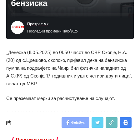
бензиска
Претрес.мк
Последни промени 11/05/2025
„Денеска (11.05.2025) во 01.50 часот во СВР Скопје, Н.А.
(20) од с.Црешово, скопско, пријавил дека на бензинска
пумпа на подрачјето на Чаир, бил физички нападнат од
А.С.(19) од Скопје, 17-годишник и уште четири други лица“,
велат од МВР.
Се преземаат мерки за расчистување на случајот.
Фејсбук
Поврзи се со нас