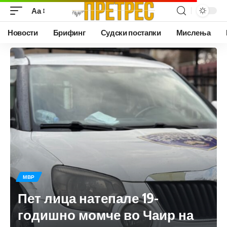
Аа
Новости
Брифинг
Судски постапки
Мислења
МВР
Пет лица натепале 19-
годишно момче во Чаир на