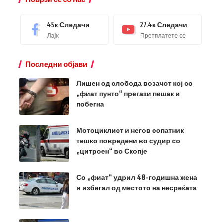
45к
Следачи
27.4к
Следачи
Лајк
Претплатете се
Последни објави
Лишен од слобода возачот кој со
„фиат пунто“ прегази пешак и
побегна
Мотоциклист и негов сопатник
тешко повредени во судир со
„цитроен“ во Скопје
Со „фиат“ удрил 48-годишна жена
и избегал од местото на несреќата