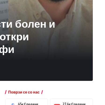
сти болен и
 откри
ифи
Поврзи се со нас
45к
Следачи
27.4к
Следачи