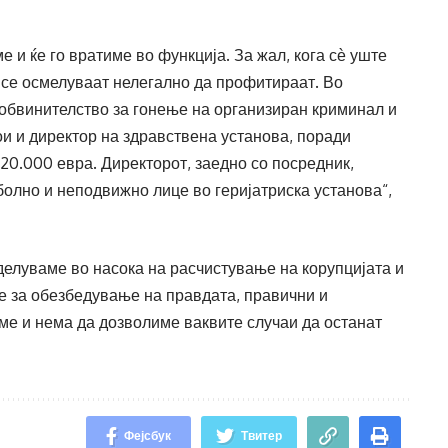
 и ќе го вратиме во функција. За жал, кога сѐ уште
 се осмелуваат нелегално да профитираат. Во
 обвинителство за гонење на организиран криминал и
ои и директор на здравствена установа, поради
20.000 евра. Директорот, заедно со посредник,
олно и неподвижно лице во геријатриска установа“,
делуваме во насока на расчистување на корупцијата и
 за обезбедување на правдата, правични и
ме и нема да дозволиме ваквите случаи да останат
Фејсбук
Твитер