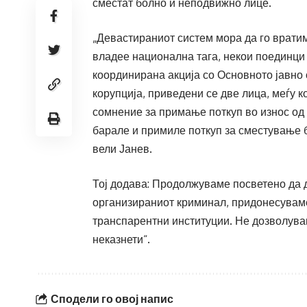
сместат болно и неподвижно лице.
„Девастираниот систем мора да го вратиме
владее национална тага, некои поединци
координирана акција со Основното јавно
корупција, приведени се две лица, меѓу к
сомнение за примање поткуп во износ од 
барале и примиле поткуп за сместување б
вели Јанев.
Тој додава: Продолжуваме посветено да 
организираниот криминал, придонесуваме
транспарентни институции. Не дозволува
неказнети“.
Сподели го овој напис