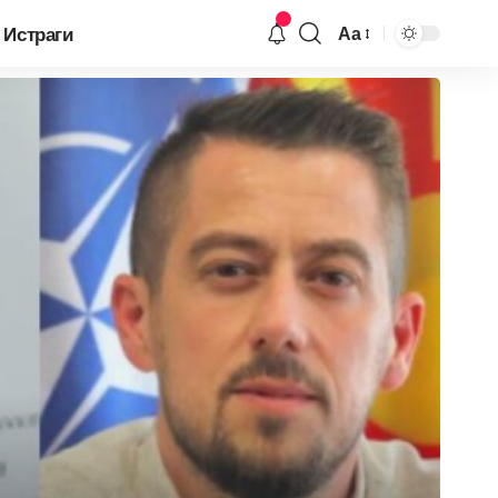
Истраги
Аа