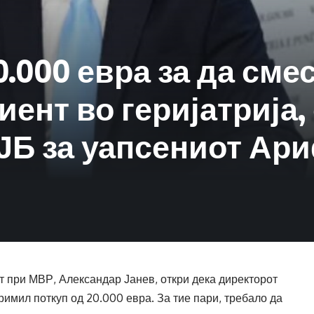
.000 евра за да сме
ент во геријатрија,
ЈБ за уапсениот Ар
т при МВР, Александар Јанев, откри дека директорот
римил поткуп од 20.000 евра. За тие пари, требало да