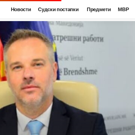
Новости
Судски постапки
Предмети
МВР