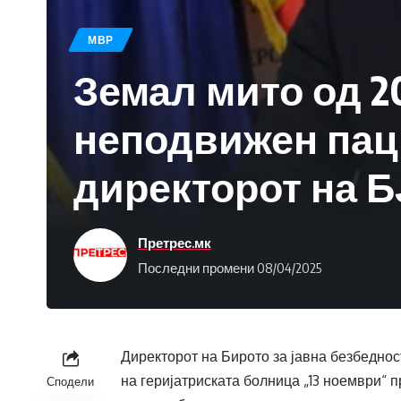
МВР
Земал мито од 20
неподвижен паци
директорот на Б
Претрес.мк
Последни промени 08/04/2025
Директорот на Бирото за јавна безбеднос
на геријатриската болница „13 ноември“ п
Сподели