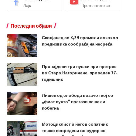
Лајк
Претплатете се
Последни објави
Скопјанец со 3,29 промили алкохол
предизвика сообраќајна несреќа
Пронајдени три пушки при претрес
во Старо Нагоричане, приведен 77-
годишник
Лишен од слобода возачот кој со
„фиат пунто“ прегази пешак и
побегна
Мотоциклист и негов сопатник
тешко повредени во судир со