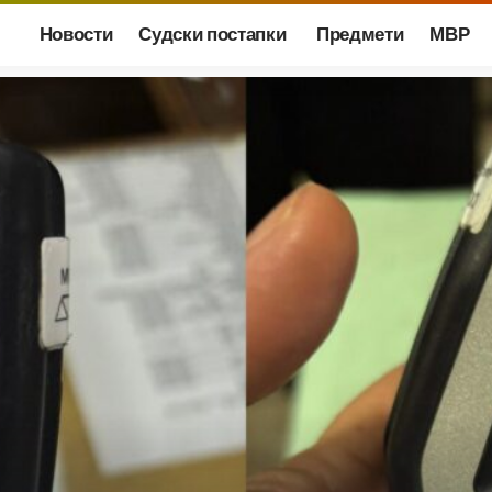
Новости
Судски постапки
Предмети
МВР