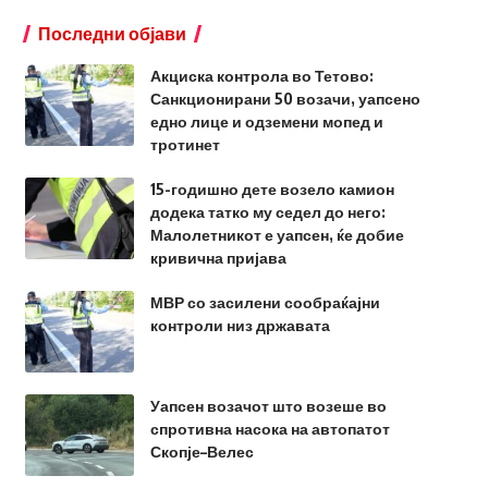
Последни објави
Акциска контрола во Тетово:
Санкционирани 50 возачи, уапсено
едно лице и одземени мопед и
тротинет
15-годишно дете возело камион
додека татко му седел до него:
Малолетникот е уапсен, ќе добие
кривична пријава
МВР со засилени сообраќајни
контроли низ државата
Уапсен возачот што возеше во
спротивна насока на автопатот
Скопје–Велес