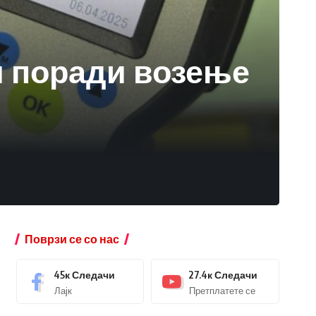
чи поради возење
Поврзи се со нас
45к
Следачи
27.4к
Следачи
Лајк
Претплатете се