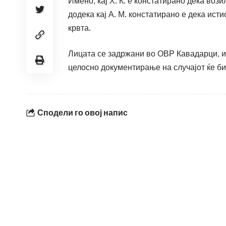
Имено, кај Х. К. е констатирано дека воз
додека кај А. М. констатирано е дека ист
крвта.
Лицата се задржани во ОВР Кавадарци, и
целосно документирање на случајот ќе б
Сподели го овој напис