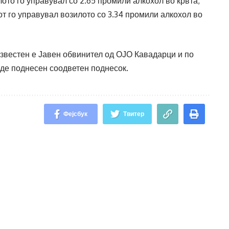
илото го управувал со 2.65 промили алкохол во крвта,
иот го управувал возилото со 3.34 промили алкохол во
звестен е Јавен обвинител од ОЈО Кавадарци и по
иде поднесен соодветен поднесок.
Фејсбук
Твитер