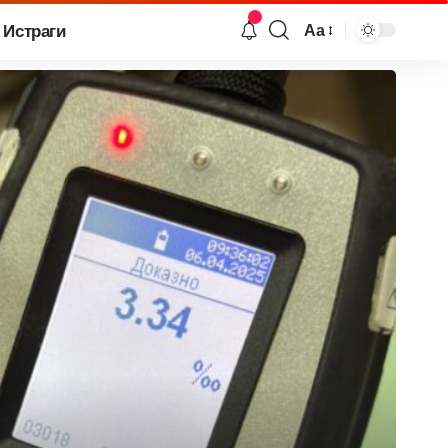
Истраги
Аа