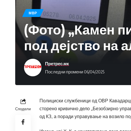
МВР
(Фото) „Камен п
под дејство на 
Претрес.мк
Последни промени 06/04/2025
Полициски службеници од ОВР Кавадарци 
сторено кривично дело „Безобзирно упра
Сподели
од КЗ, а поради управување на возило по