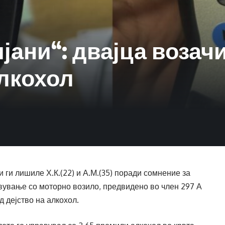
ијани“: двајца воза
алкохол
ги лишиле Х.К.(22) и А.М.(35) поради сомнение за
вување со моторно возило, предвидено во член 297 А
д дејство на алкохол.