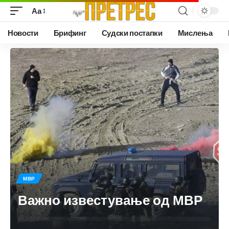
Аа
Новости
Брифинг
Судски постапки
Мислења
МВР
Важно известување од МВР