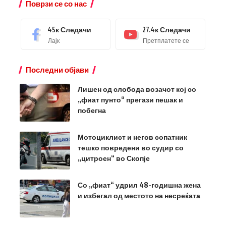
Поврзи се со нас
45к
Следачи
27.4к
Следачи
Лајк
Претплатете се
Последни објави
Лишен од слобода возачот кој со
„фиат пунто“ прегази пешак и
побегна
Мотоциклист и негов сопатник
тешко повредени во судир со
„цитроен“ во Скопје
Со „фиат“ удрил 48-годишна жена
и избегал од местото на несреќата