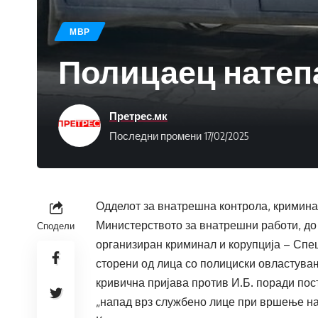
МВР
Полицаец натеп
Претрес.мк
Последни промени 17/02/2025
Одделот за внатрешна контрола, кримина
Министерството за внатрешни работи, до
Сподели
организиран криминал и корупција – Спе
сторени од лица со полициски овластува
кривична пријава против И.Б. поради по
„напад врз службено лице при вршење на 