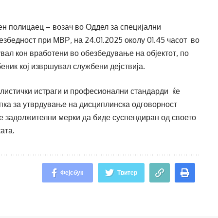
ен полицаец – возач во Оддел за специјални
езбедност при МВР, на 24.01.2025 околу 01.45 часот во
увал кон вработени во обезбедување на објектот, по
еник кој извршувал службени дејствија.
листички истраги и професионални стандарди ќе
пка за утврдување на дисциплинска одговорност
че задолжителни мерки да биде суспендиран од своето
ата.
Фејсбук
Твитер