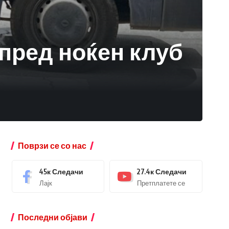
пред ноќен клуб
Поврзи се со нас
45к
Следачи
27.4к
Следачи
Лајк
Претплатете се
Последни објави