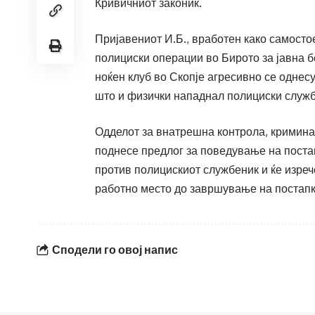
Кривичниот законик.
Пријавениот И.Б., вработен како самосто
полициски операции во Бирото за јавна б
ноќен клуб во Скопје агресивно се однес
што и физички нападнал полициски служб
Одделот за внатрешна контрола, кримина
поднесе предлог за поведување на поста
против полицискиот службеник и ќе изре
работно место до завршување на постапк
Сподели го овој напис