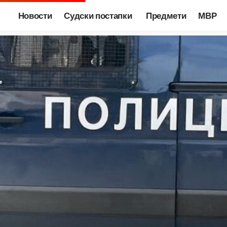
Новости
Судски постапки
Предмети
МВР