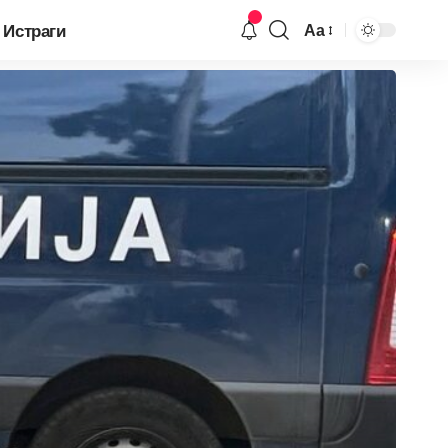
Истраги
Аа