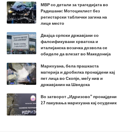
МВР со детали за трагедијата во
Радишани: Мотоциклист без
регистарски таблички загина на
лице место
Двајца српски државјани со
фалсификувани хрватска и
италијанска возачка дозвола се
обиделе да влезат во Македонија
Марихуана, бела прашкаста
материја и дробилка пронајдени кај
пет лица во Скопје, меѓу нив и
државјанин на Шведска
Во затворот „Идризово“ пронајдени
27 пакувања марихуана кај осуденик