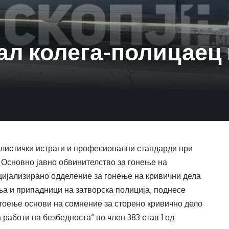
ал колега-полицаец 
листички истраги и професионални стандарди при
 Основно јавно обвинителство за гонење на
цијализирано одделение за гонење на кривични дела
ња и припадници на затворска полиција, поднесе
стоење основи на сомнение за сторено кривично дело
работи на безбедноста“ по член 383 став 1 од