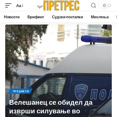
Аа
Новости
Брифинг
Судски постапки
Мислења
ПРЕДМЕТИ
Велешанец се обидел да
изврши силување во