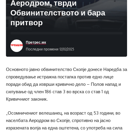
Аеродром, тврди
Обвинителството и бара
притвор
Претрес.мк
Последни промени 12/02/2025
Основното јавно обвинителство Скопје донесе Наредба за
спроведување истражна постапка против едно лице
поради обид да изврши кривично дело – Полов напад и
силување од член 186 став 3 во врска со став 1 од
Кривичниот законик.
„Осомничениот велешанец, на возраст од 53 години, во
населбата Аеродром во Скопје, спротивно на јасно
изразената волја на една оштетена, со употреба на сила