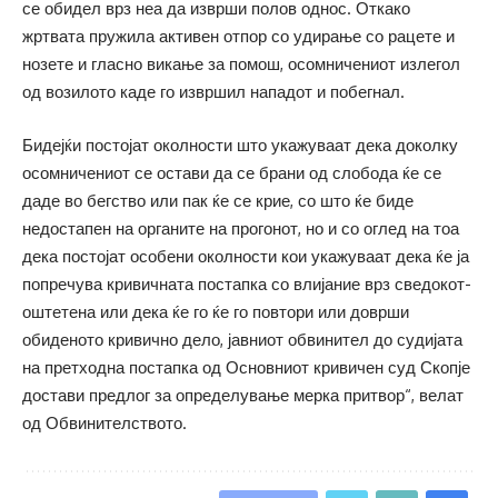
се обидел врз неа да изврши полов однос. Откако
жртвата пружила активен отпор со удирање со рацете и
нозете и гласно викање за помош, осомничениот излегол
од возилото каде го извршил нападот и побегнал.
Бидејќи постојат околности што укажуваат дека доколку
осомничениот се остави да се брани од слобода ќе се
даде во бегство или пак ќе се крие, со што ќе биде
недостапен на органите на прогонот, но и со оглед на тоа
дека постојат особени околности кои укажуваат дека ќе ја
попречува кривичната постапка со влијание врз сведокот-
оштетена или дека ќе го ќе го повтори или доврши
обиденото кривично дело, јавниот обвинител до судијата
на претходна постапка од Основниот кривичен суд Скопје
достави предлог за определување мерка притвор“, велат
од Обвинителството.