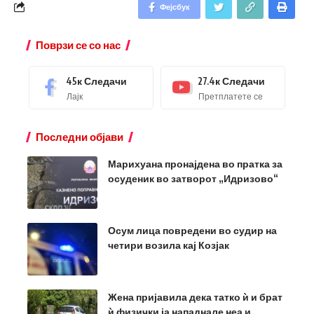
Фејсбук
Поврзи се со нас
45к
Следачи
27.4к
Следачи
Лајк
Претплатете се
Последни објави
Марихуана пронајдена во пратка за
осуденик во затворот „Идризово“
Осум лица повредени во судир на
четири возила кај Козјак
Жена пријавила дека татко ѝ и брат
ѝ физички ја нападнале неа и