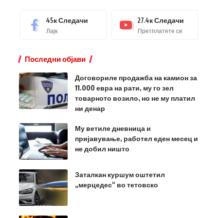
45к
Следачи
27.4к
Следачи
Лајк
Претплатете се
Последни објави
Договориле продажба на камион за
11.000 евра на рати, му го зел
товарното возило, но не му платил
ни денар
Му ветиле дневница и
пријавување, работел еден месец и
не добил ништо
Заталкан куршум оштетил
„мерцедес“ во тетовско