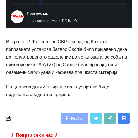
Претрес.мк
Последни промени 14/01/2025
Вчера во 17.45 часот во СВР Скопје, од Казнено –
поправната установа Затвор Скопје било пријавено дека
во полуотвореното одделение во установата, во соба на
притвореникот А.А.(27) од Скопје биле пронајдени и
одземени марихуана и кафеава прашкаста материја.
По целосно документирање на случајот ќе биде
поднесена соодветна пријава.
Фејсбук
Поврзи се со нас