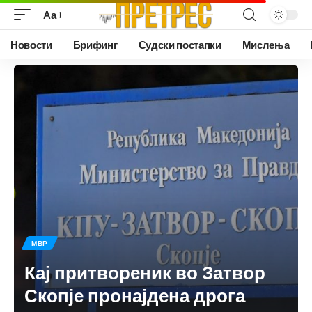
Аа
Новости
Брифинг
Судски постапки
Мислења
МВР
Кај притвореник во Затвор
Скопје пронајдена дрога