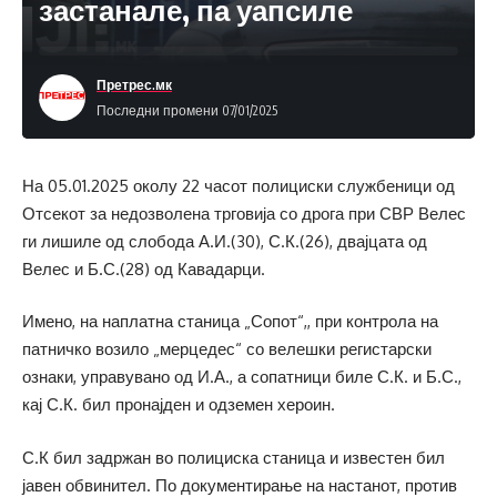
застанале, па уапсиле
Претрес.мк
Последни промени 07/01/2025
На 05.01.2025 околу 22 часот полициски службеници од
Отсекот за недозволена трговија со дрога при СВР Велес
ги лишиле од слобода А.И.(30), С.К.(26), двајцата од
Велес и Б.С.(28) од Кавадарци.
Имено, на наплатна станица „Сопот“,, при контрола на
патничко возило „мерцедес“ со велешки регистарски
ознаки, управувано од И.А., а сопатници биле С.К. и Б.С.,
кај С.К. бил пронајден и одземен хероин.
С.К бил задржан во полициска станица и известен бил
јавен обвинител. По документирање на настанот, против