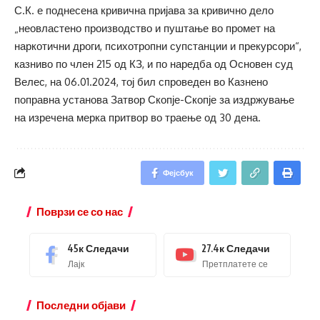
С.К. е поднесена кривична пријава за кривично дело
„неовластено производство и пуштање во промет на
наркотични дроги, психотропни супстанции и прекурсори“,
казниво по член 215 од КЗ, и по наредба од Основен суд
Велес, на 06.01.2024, тој бил спроведен во Казнено
поправна установа Затвор Скопје-Скопје за издржување
на изречена мерка притвор во траење од 30 дена.
Фејсбук
Поврзи се со нас
45к
Следачи
27.4к
Следачи
Лајк
Претплатете се
Последни објави