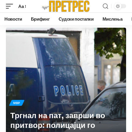
Аа
Новости
Брифинг
Судски постапки
Мислења
МВР
Тргнал на пат, заврши во
притвор: полицајци го