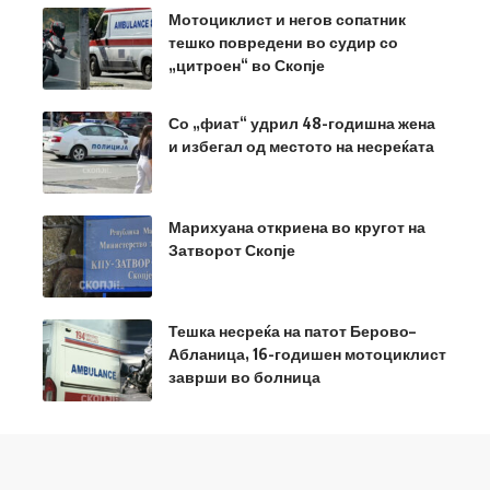
Мотоциклист и негов сопатник
тешко повредени во судир со
„цитроен“ во Скопје
Со „фиат“ удрил 48-годишна жена
и избегал од местото на несреќата
Марихуана откриена во кругот на
Затворот Скопје
Тешка несреќа на патот Берово–
Абланица, 16-годишен мотоциклист
заврши во болница