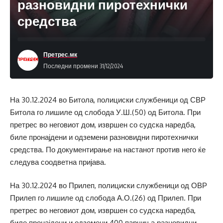
разновидни пиротехнички
средства
Претрес.мк
Последни промени 31/12/2024
На 30.12.2024 во Битола, полициски службеници од СВР
Битола го лишиле од слобода У.Ш.(50) од Битола. При
претрес во неговиот дом, извршен со судска наредба,
биле пронајдени и одземени разновидни пиротехнички
средства. По документирање на настанот против него ќе
следува соодветна пријава.
На 30.12.2024 во Прилеп, полициски службеници од ОВР
Прилеп го лишиле од слобода А.О.(26) од Прилеп. При
претрес во неговиот дом, извршен со судска наредба,
биле пронајдени и одземени 400 парчиња разновидни