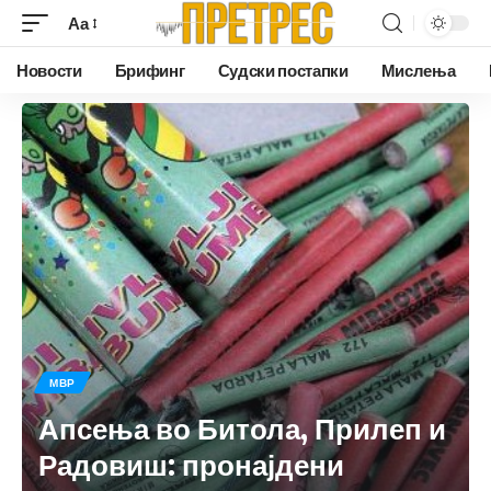
Аа
Новости
Брифинг
Судски постапки
Мислења
МВР
Апсења во Битола, Прилеп и
Радовиш: пронајдени