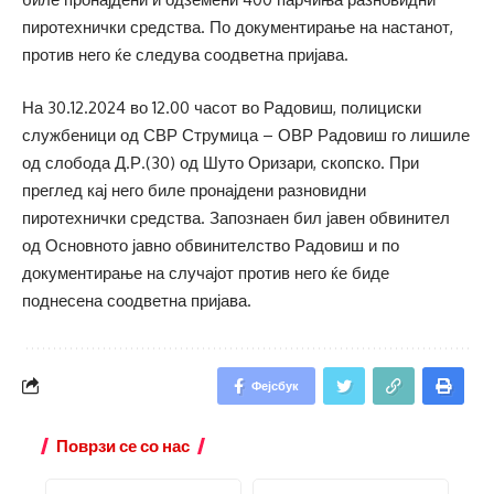
пиротехнички средства. По документирање на настанот,
против него ќе следува соодветна пријава.
На 30.12.2024 во 12.00 часот во Радовиш, полициски
службеници од СВР Струмица – ОВР Радовиш го лишиле
од слобода Д.Р.(30) од Шуто Оризари, скопско. При
преглед кај него биле пронајдени разновидни
пиротехнички средства. Запознаен бил јавен обвинител
од Основното јавно обвинителство Радовиш и по
документирање на случајот против него ќе биде
поднесена соодветна пријава.
Фејсбук
Поврзи се со нас