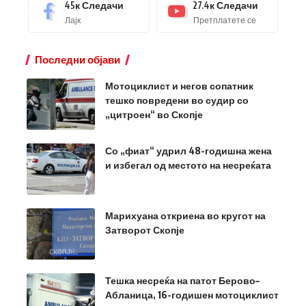
45к
Следачи
27.4к
Следачи
Лајк
Претплатете се
Последни објави
Мотоциклист и негов сопатник
тешко повредени во судир со
„цитроен“ во Скопје
Со „фиат“ удрил 48-годишна жена
и избегал од местото на несреќата
Марихуана откриена во кругот на
Затворот Скопје
Тешка несреќа на патот Берово–
Абланица, 16-годишен мотоциклист