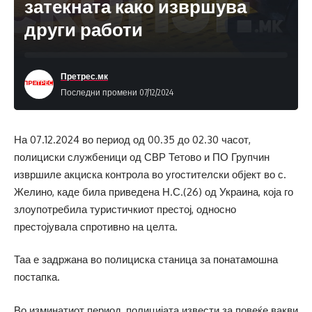
затекната како извршува
други работи
Претрес.мк
Последни промени 07/12/2024
На 07.12.2024 во период од 00.35 до 02.30 часот,
полициски службеници од СВР Тетово и ПО Групчин
извршиле акциска контрола во угостителски објект во с.
Желино, каде била приведена Н.С.(26) од Украина, која го
злоупотребила туристичкиот престој, односно
престојувала спротивно на целта.
Таа е задржана во полициска станица за понатамошна
постапка.
Во изминатиот период, полицијата извести за повеќе вакви