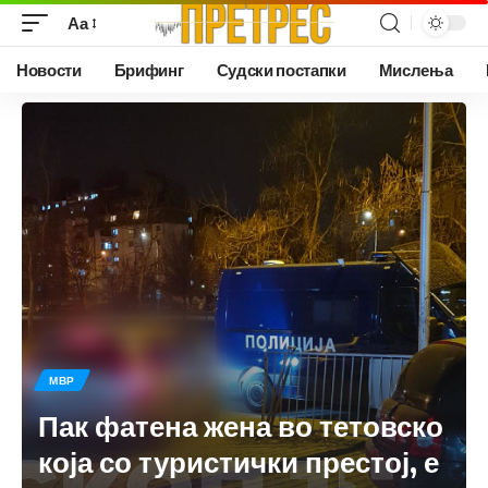
Аа
Новости
Брифинг
Судски постапки
Мислења
МВР
Пак фатена жена во тетовско
која со туристички престој, е