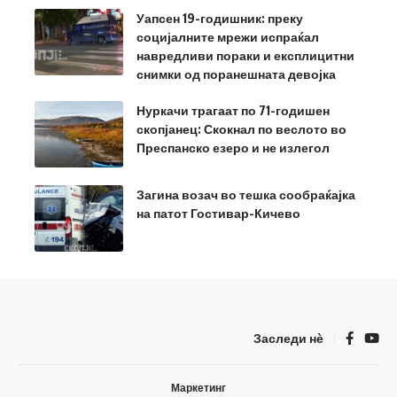
Уапсен 19-годишник: преку
социјалните мрежи испраќал
навредливи пораки и експлицитни
снимки од поранешната девојка
Нуркачи трагаат по 71-годишен
скопјанец: Скокнал по веслото во
Преспанско езеро и не излегол
Загина возач во тешка сообраќајка
на патот Гостивар-Кичево
Заследи нѐ
Маркетинг