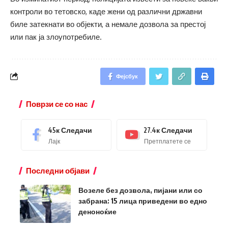
контроли во тетовско, каде жени од различни државни
биле затекнати во објекти, а немале дозвола за престој
или пак ја злоупотребиле.
Фејсбук
Поврзи се со нас
45к
Следачи
27.4к
Следачи
Лајк
Претплатете се
Последни објави
Возеле без дозвола, пијани или со
забрана: 15 лица приведени во едно
деноноќие