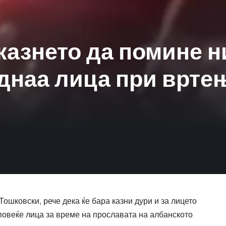
казнето да помине ни
днаа лица при вртењ
ошковски, рече дека ќе бара казни дури и за лицето
 повеќе лица за време на прославата на албанското