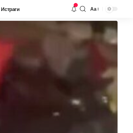
Истраги
Аа