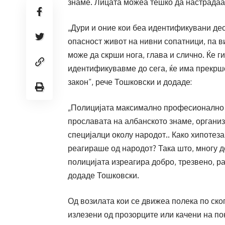
знаме. Лицата можеа тешко да настрадаат
„Дури и оние кои беа идентификувани дес
опасност живот на нивни сопатници, па ви
може да скрши нога, глава и слично. Ќе г
идентификувавме до сега, ќе има прекрш
закон“, рече Тошковски и додаде:
„Полицијата максимално професионално о
прославата на албанското знаме, органи
специјалци околу народот.. Како хипотеза
реагираше од народот? Така што, многу д
полицијата изреагира добро, трезвено, р
додаде Тошковски.
Од возилата кои се движеа полека по ско
излезени од прозорците или качени на п