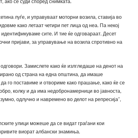
, ако се суди според снимката.
етина луѓе, и управуваат моторни возила, ставија во
довме како летаат четири пет лица од неа. Па некој
и идентификуваме сите. И тие ќе одговараат. Десет
очни пријави, за управување на возила спротивно на
дговори. Замислете како ќе излгледаше на денот на
зирано од страна на една општина, да имаше
 да го поставиме и отвориме како прашање, како ќе се
обро, колку и да има недобронамерници во јавноста,
азумно, одлучно и навремено во делот на репресија“,
пските улици можеше да се видат граѓани кои
окривите виорат албански знамиња.