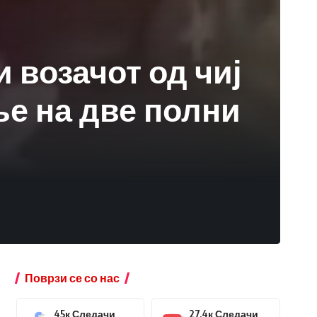
 возачот од чиј
е на две полни
Поврзи се со нас
45к
Следачи
27.4к
Следачи