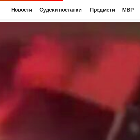
Новости
Судски постапки
Предмети
МВР