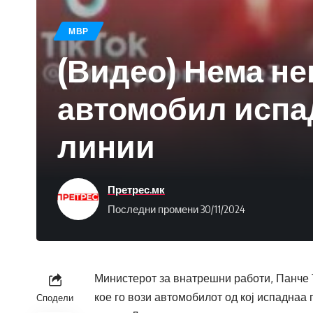
МВР
(Видео) Нема не
автомобил испа
линии
Претрес.мк
Последни промени 30/11/2024
Министерот за внатрешни работи, Панче Т
кое го вози автомобилот од кој испаднаа
Сподели