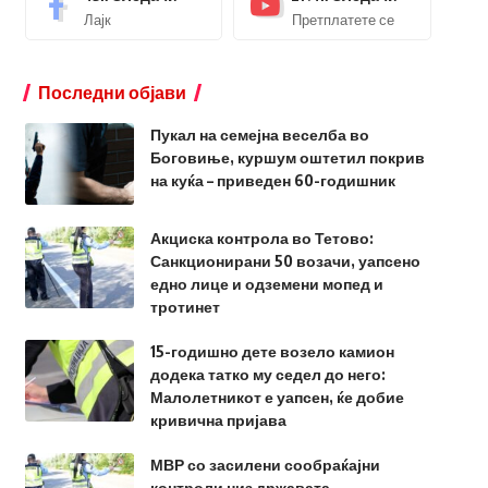
Лајк
Претплатете се
Последни објави
Пукал на семејна веселба во
Боговиње, куршум оштетил покрив
на куќа – приведен 60-годишник
Акциска контрола во Тетово:
Санкционирани 50 возачи, уапсено
едно лице и одземени мопед и
тротинет
15-годишно дете возело камион
додека татко му седел до него:
Малолетникот е уапсен, ќе добие
кривична пријава
МВР со засилени сообраќајни
контроли низ државата