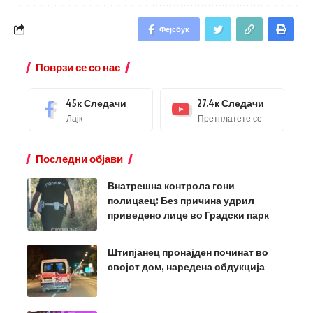
Фејсбук
Поврзи се со нас
45к
Следачи
27.4к
Следачи
Лајк
Претплатете се
Последни објави
Внатрешна контрола гони
полицаец: Без причина удрил
приведено лице во Градски парк
Штипјанец пронајден починат во
својот дом, наредена обдукција