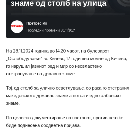
знаме од столб на улица
Претрес.мк
Последни промени 30/11/2024
На 28.11.2024 година во 14,20 часот, на булеварот
„Ослободување“ во Кичево, 17 годишно момче од Кичево,
го нарушил јавниот ред и мир со неовластено
отстранување на државно знаме.
Тој, од столб за улично осветлување, со рака го отстранил
македонското државно знаме а потоа и едно албанско
знаме.
По целосно документирање на настанот, против него ќе
биде поднесена соодветна пријава.