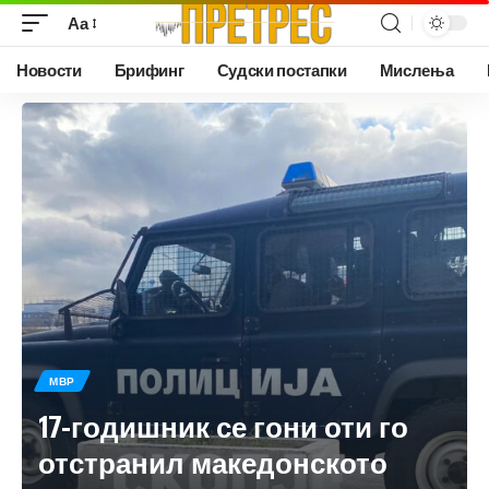
Аа
Новости
Брифинг
Судски постапки
Мислења
МВР
17-годишник се гони оти го
отстранил македонското