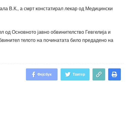
ла В.К., а смрт констатирал лекар од Медицински
л од Основното јавно обвинителство Гевгелија и
бвинител телото на починатата било предадено на
Фејсбук
Твитер