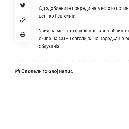
Од здобиените повреди на местото почина
центар Гевгелија.
Увид на местото извршиле јавен обвините
екипа на ОВР Гевгелија. По наредба на о
обдукција.
Сподели го овој напис