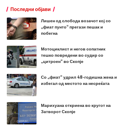
Последни објави
Лишен од слобода возачот кој со
„фиат пунто“ прегази пешак и
побегна
Мотоциклист и негов сопатник
тешко повредени во судир со
„цитроен“ во Скопје
Со „фиат“ удрил 48-годишна жена и
избегал од местото на несреќата
Марихуана откриена во кругот на
Затворот Скопје