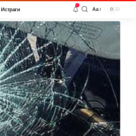
Истраги
Аа