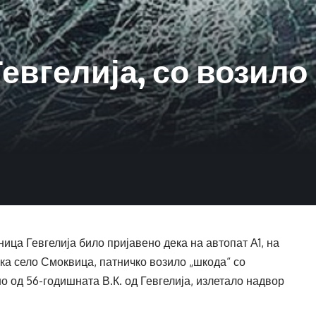
Гевгелија, со возило
ица Гевгелија било пријавено дека на автопат А1, на
чка село Смоквица, патничко возило „шкода“ со
о од 56-годишната В.К. од Гевгелија, излетало надвор