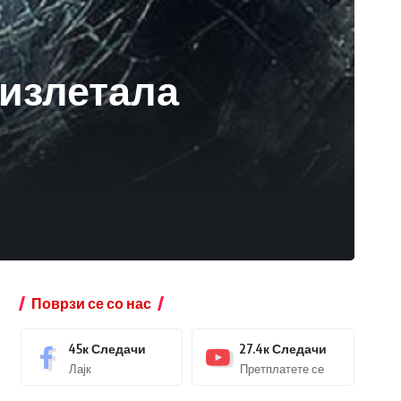
 излетала
Поврзи се со нас
45к
Следачи
27.4к
Следачи
Лајк
Претплатете се