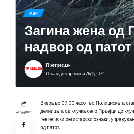
МВР
Загина жена од 
надвор од патот
Претрес.мк
Последни промени 26/11/2024
Вчера во 07.00 часот во Полициската стан
делницата од клучка село Прдејци до клу
Сподели
гевгелиски регистарски ознаки, управуван
од патот.