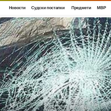
Новости
Судски постапки
Предмети
МВР