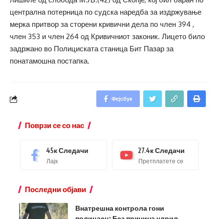
централна потерница по судска наредба за издржување
мерка притвор за сторени кривични дела по член 394 ,
член 353 и член 264 од Кривичниот законик. Лицето било
задржано во Полициската станица Бит Пазар за
понатамошна постапка.
Фејсбук
Поврзи се со нас
45к
Следачи
27.4к
Следачи
Лајк
Претплатете се
Последни објави
Внатрешна контрола гони
полицаец: Без причина удрил