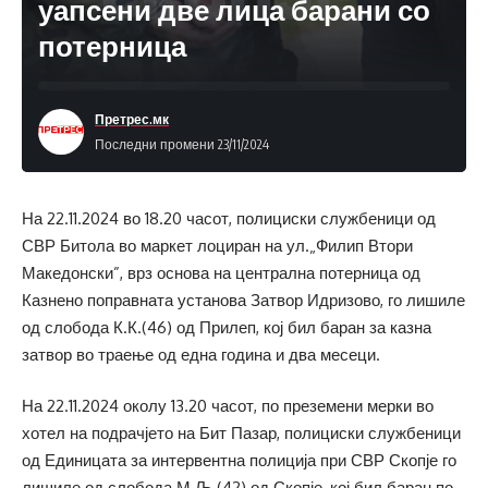
уапсени две лица барани со
потерница
Претрес.мк
Последни промени 23/11/2024
На 22.11.2024 во 18.20 часот, полициски службеници од
СВР Битола во маркет лоциран на ул.„Филип Втори
Македонски”, врз основа на централна потерница од
Казнено поправната установа Затвор Идризово, го лишиле
од слобода К.К.(46) од Прилеп, кој бил баран за казна
затвор во траење од една година и два месеци.
На 22.11.2024 околу 13.20 часот, по преземени мерки во
хотел на подрачјето на Бит Пазар, полициски службеници
од Единицата за интервентна полиција при СВР Скопје го
лишиле од слобода М.Љ.(42) од Скопје, кој бил баран по