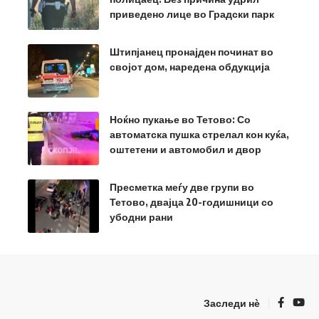
приведено лице во Градски парк
Штипјанец пронајден починат во
својот дом, наредена обдукција
Ноќно пукање во Тетово: Со
автоматска пушка стрелал кон куќа,
оштетени и автомобил и двор
Пресметка меѓу две групи во
Тетово, двајца 20-годишници со
убодни рани
Заследи нѐ