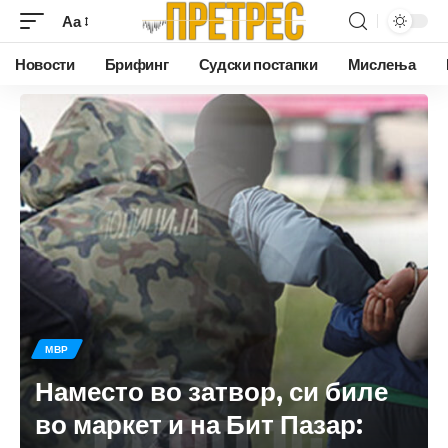
Аа
Новости
Брифинг
Судски постапки
Мислења
МВР
Наместо во затвор, си биле
во маркет и на Бит Пазар: