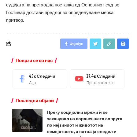
судијата на претходна постапка од Основниот суд во
Гостивар достави предлог за определување мерка
притвор.
Фејсбук
Поврзи се со нас
45к
Следачи
27.4к
Следачи
Лајк
Претплатете се
Последни објави
Преку социјални мрежи ѝ се
заканувал на поранешната сопруга
по нејзиниот и животот на
семејството, а потоа ја следел и