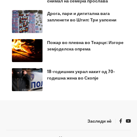
снимал на семејна прослава
Дрога, пари и дигитална вага
запленети во Штип: Три уапсени
Пожар во плевна во Теарце: Изгоре
земјоделска опрема
18-годишник украл накит од 70-
годишна жена во Скопје
Заследи нѐ