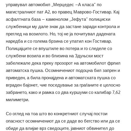
управувал автомобил „Мерцедес –А класа“ по
магистралниот пат А2, во правец Маврово-Гостивар. Кај
асфалтната база – каменолом „Јефута“ полициски
службеници му дале знак да застане заради контрола и
преглед на возилото. Но, тој не ја почитувал дадената
наредба и со голема брзина се упатил кон Гостивар.
Полицајците се впуштиле во потера и го следеле со
службени возила и во близина на Здуњски мост
забележале дека преку прозорот на автомобилот фрлил
автоматска пушка. Осомничениот подоцна бил запрен и
приведен, а била пронајдена и автоматската пушка со
вграден бајонет, чие поседување за граѓаните е целосно
забрането, како и рамка со два куршуми со калибар 7,62
милиметри.
Со оглед на тоа што во конкретниот случај постои
опасност осомничениот да се даде во бегство или да се
обиде да влијае врз сведоците, јавниот обвинител до