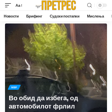
Аа
Новости
Брифинг
Судски постапки
Мислења
МВР
Во обид да избега, од
автомобилот фрлил