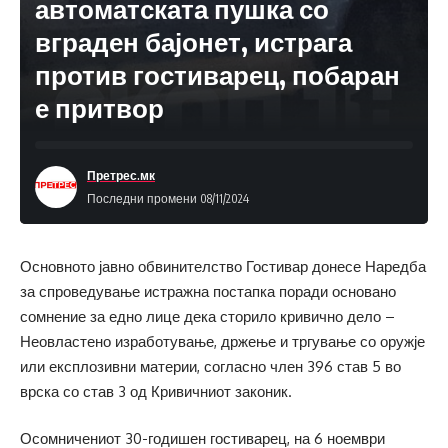
автоматската пушка со
вграден бајонет, истрага
против гостиварец, побаран
е притвор
Претрес.мк
Последни промени 08/11/2024
Основното јавно обвинителство Гостивар донесе Наредба
за спроведување истражна постапка поради основано
сомнение за едно лице дека сторило кривично дело –
Неовластено изработување, држење и тргување со оружје
или експлозивни материи, согласно член 396 став 5 во
врска со став 3 од Кривичниот законик.
Осомничениот 30-годишен гостиварец, на 6 ноември