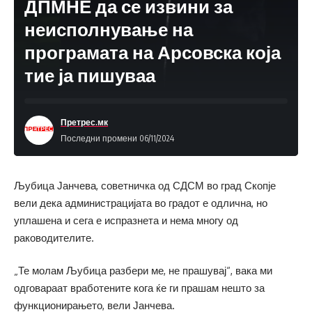
ДПМНЕ да се извини за
неисполнување на
програмата на Арсовска која
тие ја пишуваа
Претрес.мк
Последни промени 06/11/2024
Љубица Јанчева, советничка од СДСМ во град Скопје
вели дека администрацијата во градот е одлична, но
уплашена и сега е испразнета и нема многу од
раководителите.
„Те молам Љубица разбери ме, не прашувај“, вака ми
одговараат вработените кога ќе ги прашам нешто за
функционирањето, вели Јанчева.