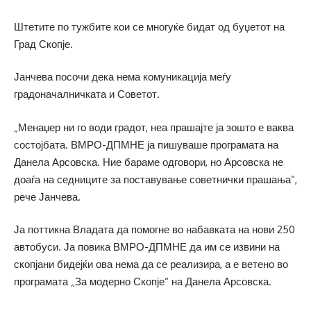
Штетите по тужбите кои се многуќе бидат од буџетот на
Град Скопје.
Јанчева посочи дека нема комуникација меѓу
градоначалничката и Советот.
„Менаџер ни го води градот, неа прашајте ја зошто е ваква
состојбата. ВМРО-ДПМНЕ ја пишуваше програмата на
Данела Арсовска. Ние бараме одговори, но Арсовска не
доаѓа на седниците за поставување советнички прашања“,
рече Јанчева.
Ја поттикна Владата да помогне во набавката на нови 250
автобуси. Ја повика ВМРО-ДПМНЕ да им се извини на
скопјани бидејќи ова нема да се реализира, а е ветено во
програмата „За модерно Скопје“ на Данела Арсовска.