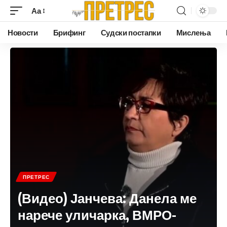
Аа
Новости
Брифинг
Судски постапки
Мислења
ПРЕТРЕС
(Видео) Јанчева: Данела ме
нарече уличарка, ВМРО-