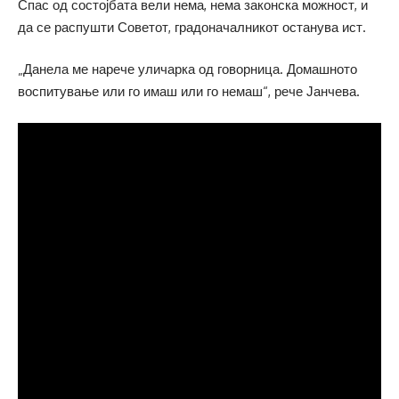
Спас од состојбата вели нема, нема законска можност, и
да се распушти Советот, градоначалникот останува ист.
„Данела ме нарече уличарка од говорница. Домашното
воспитување или го имаш или го немаш“, рече Јанчева.