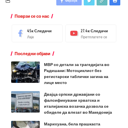
Фејсбук
Поврзи се со нас
45к
Следачи
27.4к
Следачи
Лајк
Претплатете се
Последни објави
МВР со детали за трагедијата во
Радишани: Мотоциклист без
регистарски таблички загина на
лице место
Двајца српски државјани со
фалсификувани хрватска и
италијанска возачка дозвола се
обиделе да влезат во Македонија
Марихуана, бела прашкаста